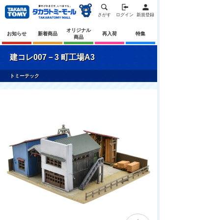
さがす
ログイン
新規登録
オリジナル
お知らせ
新着商品
再入荷
特集
商品
建コレ007－3 町工場A3
トミーテック