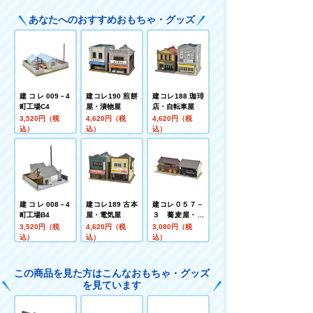
あなたへのおすすめおもちゃ・グッズ
建コレ009－4
建コレ190 煎餅
建コレ188 珈琲
町工場C4
屋・漬物屋
店・自転車屋
3,520円（税
4,620円（税
4,620円（税
込）
込）
込）
建コレ008－4
建コレ189 古本
建コレ０５７－
町工場B4
屋・電気屋
３ 蕎麦屋・茶
屋３
3,520円（税
4,620円（税
3,080円（税
込）
込）
込）
この商品を見た方はこんなおもちゃ・グッズ
を見ています