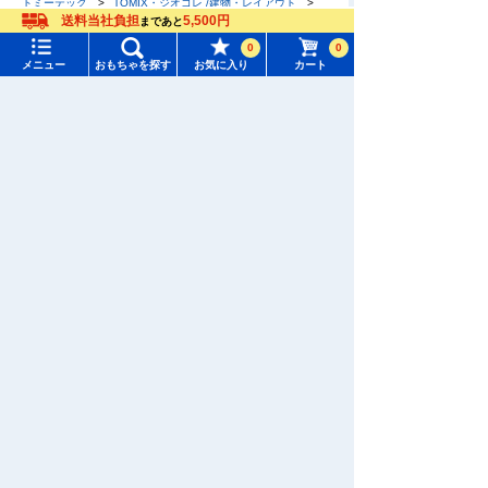
トミーテック
TOMIX・ジオコレ /建物・レイアウト
送料当社負担
5,500円
商業・公共・一般施設
まであと
メニュー
おもちゃをさがす
0
0
メニュー
おもちゃを探す
お気に入り
カート
タカラトミーモール トップ
さがす
マイページ
注目ワード
購入履歴
#ホロビートカードゲーム
#トイ・ストーリー
入荷案内申し込み商品リスト
#ピクチューブ
#Nuiパン
所持クーポン一覧
#スクランブルポリスステーション
会員情報変更
キャラクター・シリーズからおもちゃ・グッズをさがす
すべてのメニューを見る
年齢別からおもちゃ・グッズをさがす
ユーザーメニュー
ジャンルからおもちゃ・グッズをさがす
ログイン
新着商品からおもちゃ・グッズをさがす
新規会員登録
オリジナル商品からおもちゃ・グッズをさがす