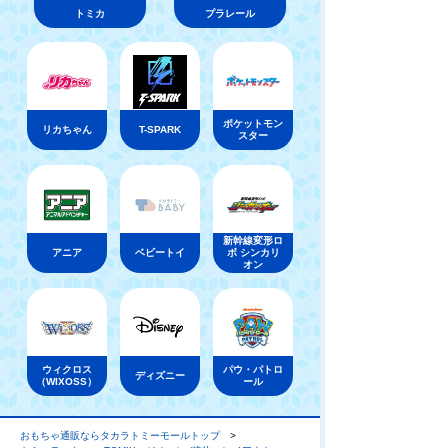
トミカ
プラレール
ポケットモン
リカちゃん
T-SPARK
スター
新幹線変形ロ
アニア
ベビートイ
ボ シンカリ
オン
ウィクロス
パウ・パトロ
ディズニー
（WIXOSS）
ール
おもちゃ通販ならタカラトミーモールトップ