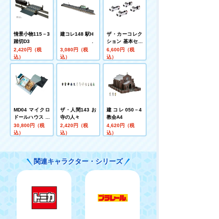
情景小物115－3
建コレ148 駅H
ザ・カーコレク
踏切D3
ション 基本セッ
ト選(セレクト)
2,420円（税
3,080円（税
6,600円（税
JPNタクシー 白
込）
込）
込）
MD04 マイクロ
ザ・人間143 お
建コレ050－4
ドールハウス 銭
寺の人々
教会A4
湯
30,800円（税
2,420円（税
4,620円（税
込）
込）
込）
関連キャラクター・シリーズ