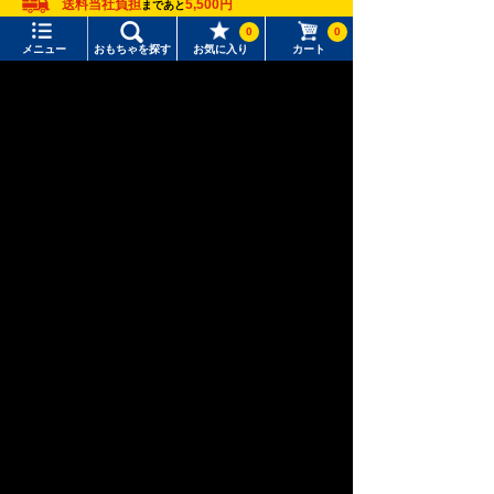
送料当社負担
5,500円
まであと
0
0
新幹線変形ロ
メニュー
おもちゃを探す
お気に入り
カート
アニア
ベビートイ
ボ シンカリ
オン
メニュー
おもちゃをさがす
タカラトミーモール トップ
さがす
マイページ
ウィクロス
パウ・パトロ
ディズニー
注目ワード
（WIXOSS）
ール
購入履歴
#ホロビートカードゲーム
#トイ・ストーリー
入荷案内申し込み商品リスト
おもちゃ通販ならタカラトミーモールトップ
#ピクチューブ
#Nuiパン
トミーテック
リトルアーモリー
リトルアーモリー 銃火器
所持クーポン一覧
#スクランブルポリスステーション
会員情報変更
キャラクター・シリーズからおもちゃ・グッズをさがす
すべてのメニューを見る
年齢別からおもちゃ・グッズをさがす
ユーザーメニュー
ジャンルからおもちゃ・グッズをさがす
ログイン
新着商品からおもちゃ・グッズをさがす