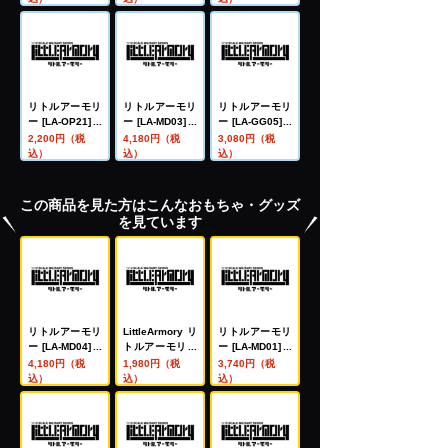
パーA
ワイト)
ック)
リトルアーモリ
リトルアーモリ
リトルアーモリ
ー [LA-OP21]メ
ー [LA-MD03]メ
ー [LA-GG05]ガ
ガミデバイス用
ガミデバイス装
ンスリンガー・
2,200円（税
4,180円（税
3,080円（税
銃の持ち手(ホワ
備セット マシン
ガール トリエラ
込）
込）
込）
イト)
ガンA
M1897トレンチ
ガン・P230タ
イプ
この商品を見た方はこんなおもちゃ・グッズ
を見ています
リトルアーモリ
LittleArmory リ
リトルアーモリ
ー [LA-MD04]メ
トルアーモリー
ー [LA-MD01]メ
ガミデバイス装
LA063 XM2010
ガミデバイス装
4,180円（税
1,980円（税
3,740円（税
備セット スナイ
タイプ
備セット／AR
込）
込）
込）
パーA