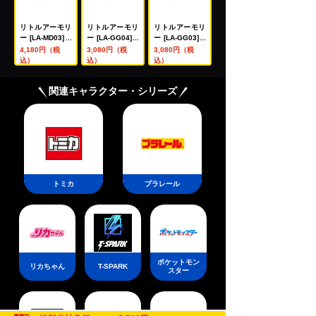
リトルアーモリ
リトルアーモリ
リトルアーモリ
ー [LA-MD03]メ
ー [LA-GG04]ガ
ー [LA-GG03]ガ
ガミデバイス装
ンスリンガー・
ンスリンガー・
4,180円（税
3,080円（税
3,080円（税
備セット マシン
ガール アンジェ
ガール クラエス
込）
込）
込）
ガンA
リカ AUG・M8
MP5・VP70タ
4タイプ
イプ
関連キャラクター・シリーズ
トミカ
プラレール
ポケットモン
リカちゃん
T-SPARK
スター