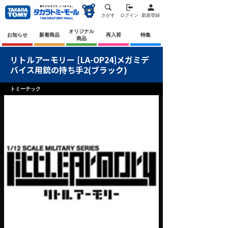
さがす
ログイン
新規登録
オリジナル
お知らせ
新着商品
再入荷
特集
商品
リトルアーモリー [LA-OP24]メガミデ
バイス用銃の持ち手2(ブラック)
トミーテック