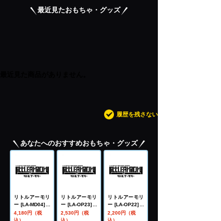
最近見たおもちゃ・グッズ
最近見た商品がありません。
履歴を残さない
あなたへのおすすめおもちゃ・グッズ
リトルアーモリ
リトルアーモリ
リトルアーモリ
ー [LA-MD04]メ
ー [LA-OP23]メ
ー [LA-OP22]メ
ガミデバイス装
ガミデバイス用
ガミデバイス用
4,180円（税
2,530円（税
2,200円（税
備セット スナイ
銃の持ち手2(ホ
銃の持ち手(ブラ
込）
込）
込）