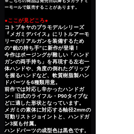
※こちらの商品は発売日以降もタカラトミ
ーモールで販売することがあります。
●ここが見どころ●
コトブキヤのプラモデルシリーズ
『メガミデバイス』にリトルアーモ
リーのリアルガンを装備するため
の“銃の持ち手”に新作が登場！
今作はポージングが難しい「ハンド
ガンの両手持ち」を再現する左右一
体ハンドや、角度の倒れたグリップ
を握るハンドなど、軟質樹脂製ハン
ドパーツを6種類用意。
前作では対応し辛かったハンドガ
ン・旧式のライフル・P90タイプな
どに適した形状となっています。
メガミの素体に対応する軸径2mmの
可動リストジョイントと、ハンドガ
ン3挺も付属。
ハンドパーツの成型色は黒色です。