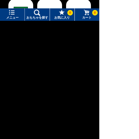
0
0
メニュー
おもちゃを探す
お気に入り
カート
新幹線変形ロ
アニア
ベビートイ
ボ シンカリ
メニュー
おもちゃをさがす
オン
タカラトミーモール トップ
さがす
マイページ
注目ワード
ウィクロス
パウ・パトロ
ディズニー
購入履歴
（WIXOSS）
ール
#ホロビートカードゲーム
#トイ・ストーリー
入荷案内申し込み商品リスト
#ピクチューブ
#Nuiパン
おもちゃ通販ならタカラトミーモールトップ
トミーテック
鉄道コレクション
車両
所持クーポン一覧
#スクランブルポリスステーション
会員情報変更
キャラクター・シリーズからおもちゃ・グッズをさがす
すべてのメニューを見る
年齢別からおもちゃ・グッズをさがす
ユーザーメニュー
ジャンルからおもちゃ・グッズをさがす
ログイン