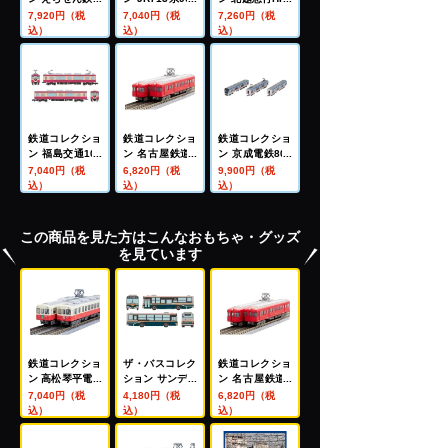
MC6001形・MC
番代(九州色) 2
00形 復刻一般
7,920円（税
7,040円（税
7,260円（税
6101形 2両セッ
両セット
車両旧デザイン
込）
込）
込）
トB
2両セット
鉄道コレクショ
鉄道コレクショ
鉄道コレクショ
ン 福島交通100
ン 名古屋鉄道5
ン 京成電鉄800
0系レトロデザ
200系2両セット
00形 3両セット
7,040円（税
6,820円（税
9,900円（税
イン列車 『みん
B
込）
込）
込）
なつながる、Go
od Train』2両
セット
この商品を見た方はこんなおもちゃ・グッズ
を見ています
鉄道コレクショ
ザ・バスコレク
鉄道コレクショ
ン 高松琴平電気
ション サンデン
ン 名古屋鉄道5
鉄道1070形(復
交通 伝統のサン
200系2両セット
7,040円（税
4,180円（税
6,820円（税
刻塗装) 2両セッ
デンカラー
B
込）
込）
込）
ト