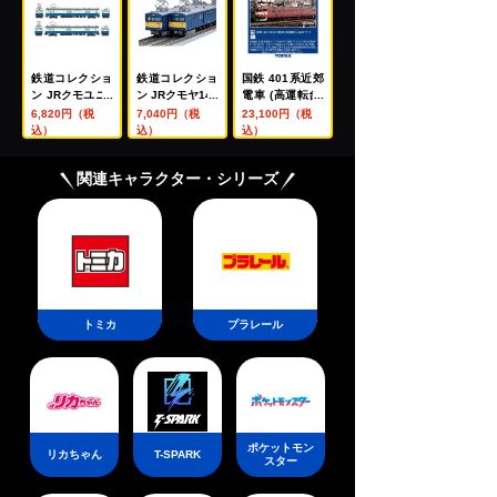
鉄道コレクショ
鉄道コレクショ
国鉄 401系近郊
ン JRクモユニ1
ン JRクモヤ145
電車 (高運転台)
43形(横須賀色)
形1000番代 2両
基本セット
6,820円（税
7,040円（税
23,100円（税
2両セット
セットA
込）
込）
込）
関連キャラクター・シリーズ
トミカ
プラレール
ポケットモン
リカちゃん
T-SPARK
スター