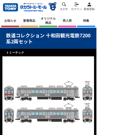
さがす
ログイン
新規登録
オリジナル
お知らせ
新着商品
再入荷
特集
商品
鉄道コレクション 十和田観光電鉄7200
系2両セット
トミーテック