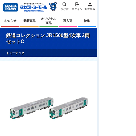
さがす
ログイン
新規登録
オリジナル
お知らせ
新着商品
再入荷
特集
商品
鉄道コレクション JR1500型4次車 2両
セットC
トミーテック