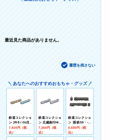
最近見た商品がありません。
履歴を残さない
あなたへのおすすめおもちゃ・グッズ
鉄道コレクショ
鉄道コレクショ
鉄道コレクショ
ン JRキハ54形0
ン 北越急行HK1
ン 国鉄50・40
番代 (すまいる
00形 復刻一般
系青梅線2両セ
7,920円（税
7,260円（税
6,600円（税
えきちゃん号・
車両旧デザイン
ット
込）
込）
込）
JR四国色) 2両
2両セット