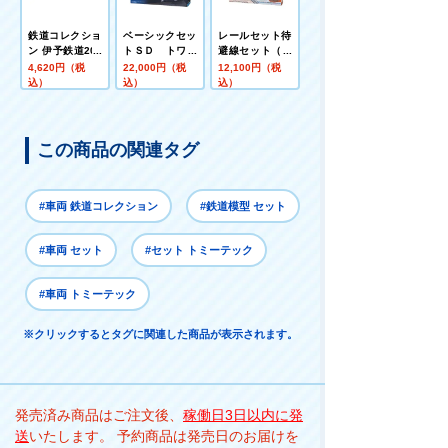
鉄道コレクショ
ベーシックセッ
レールセット待
ン 伊予鉄道200
トＳＤ トワイ
避線セット（レ
0形D (モハ200
ライトエクスプ
ールパターン
4,620円（税
22,000円（税
12,100円（税
3・新塗装)
レス
Ｂ）
込）
込）
込）
この商品の関連タグ
#車両 鉄道コレクション
#鉄道模型 セット
#車両 セット
#セット トミーテック
#車両 トミーテック
※クリックするとタグに関連した商品が表示されます。
発売済み商品はご注文後、
稼働日3日以内に発
送
いたします。 予約商品は発売日のお届けを