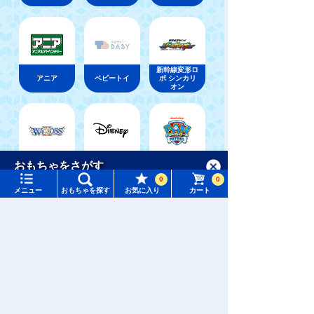
新幹線変形ロ
アニア
ベビートイ
ボ シンカリ
オン
ウィクロス
パウ・パトロ
メニュー
おもちゃをさがす
ディズニー
（WIXOSS）
ール
0
0
メニュー
おもちゃを探す
お気に入り
カート
タカラトミーモール トップ
おもちゃ通販ならタカラトミーモールトップ
さがす
トミーテック
鉄道コレクション
車両
マイページ
注目ワード
購入履歴
#ホロビートカードゲーム
#トイ・ストーリー
入荷案内申し込み商品リスト
#ピクチューブ
#Nuiパン
所持クーポン一覧
#スクランブルポリスステーション