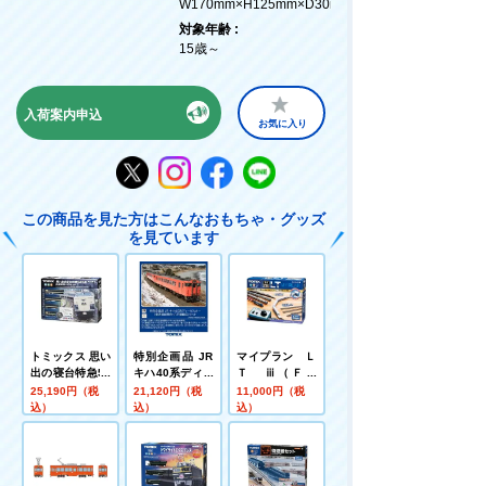
W170mm×H125mm×D30mm
対象年齢 :
15歳～
入荷案内申込
お気に入り
この商品を見た方はこんなおもちゃ・グッズ
を見ています
トミックス 思い
特別企画品 JR
マイプラン Ｌ
出の寝台特急58
キハ40系ディー
Ｔ ⅲ（Ｆ）
3系 鉄道模型入
ゼルカー(復活首
（レールパター
25,190円（税
21,120円（税
11,000円（税
門セット
都圏色・八戸運
ンＡ）
込）
込）
込）
輸区)セット