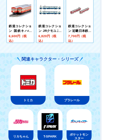
セット
鉄道コレクショ
鉄道コレクショ
鉄道コレクショ
ン 国鉄キハ08
ン JRクモユニ1
ン 近畿日本鉄道
形 2両セット
43形(横須賀色)
8000系 (初期
6,600円（税
6,820円（税
7,700円（税
2両セット
車・新塗装・裾
込）
込）
込）
帯あり) 2両セッ
トA
関連キャラクター・シリーズ
トミカ
プラレール
ポケットモン
リカちゃん
T-SPARK
スター