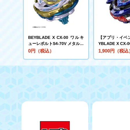
BEYBLADE X CX-00 ワルキ
【アプリ・イベ
ューレボルトS4-70V メタルコ
YBLADE X CX
ート:ゴールド【レアベイ交換
ドレイクブレイブG
0円（税込）
1,900円（税込
チケット対象】
ルコート:ブル
入チケット対象