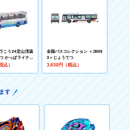
行こう24定山渓温
全国バスコレクション ＜JB09
つ かっぱライナー
3＞じょうてつ
（税込）
3,630円（税込）
ます