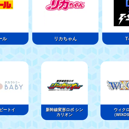
ール
リカちゃん
T
ビートイ
新幹線変形ロボ シン
ウィク
カリオン
（WIXO