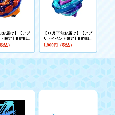
下旬お届け】【アプ
【11月下旬お届け】【アプ
ト限定】BEYBLA
リ・イベント限定】BEYBLA
-00 ブースター バッ
DE X CX-00 ブースター クラ
（税込）
1,800円（税込）
ーズB2-60D メ
ーケンリグルS3-70O メタル
:オレンジ
コート:ブルー