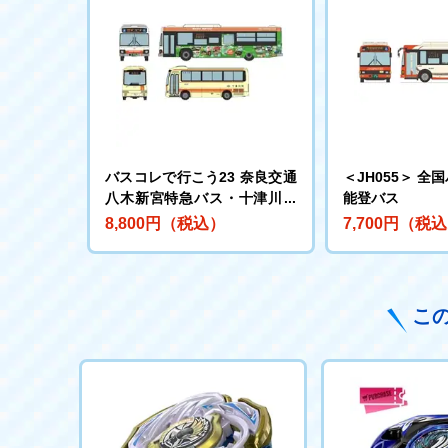
バスコレで行こう23 奈良交通
＜JH055＞ 全
八木新宮特急バス・十津川村
能登バス
営バス2台セット
8,800円（税込）
7,700円（税
こ