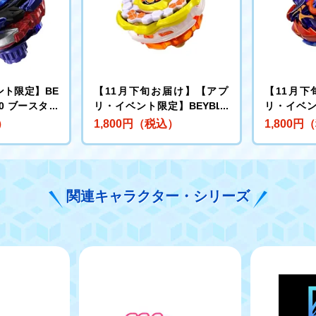
ント限定】BE
【11月下旬お届け】【アプ
【11月
-00 ブースター
リ・イベント限定】BEYBLA
リ・イベン
4-70I メタ
DE X CX-00 ブースター ホー
DE X CX
）
1,800円（税込）
1,800円
ー【レアベイ購
ネットフォートR7-60T メタル
クスアントラ
】
コート:イエロー
タルコート
関連キャラクター・シリーズ