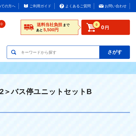
めての方へ
ご利用ガイド
よくあるご質問
お問い合わせ
0
送料当社負担
0
まで
0
円
5,500円
あと
さがす
02＞バス停ユニットセットB