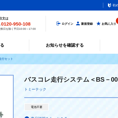
初
注文は
0120-950-108
ログイン
新規登録
お気に入り
祭日を除く平日10:00～17:00
みる
お知らせを確認する
走行セット
バスコレ走行システム＜BS－0
トミーテック
電池不要