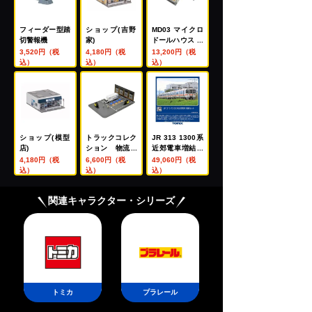
フィーダー型踏
ショップ(吉野
MD03 マイクロ
切警報機
家)
ドールハウス 鉄
道模型走行会
3,520円（税
4,180円（税
13,200円（税
込）
込）
込）
ショップ(模型
トラックコレク
JR 313 1300系
店)
ション 物流現
近郊電車増結セ
場トラックセッ
ット
4,180円（税
6,600円（税
49,060円（税
トＥ 佐川急便
込）
込）
込）
関連キャラクター・シリーズ
トミカ
プラレール