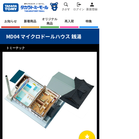
さがす
ログイン
新規登録
オリジナル
お知らせ
新着商品
再入荷
特集
商品
MD04 マイクロドールハウス 銭湯
トミーテック