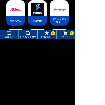
ポケットモン
リカちゃん
T-SPARK
スター
0
0
メニュー
おもちゃを探す
お気に入り
カート
メニュー
おもちゃをさがす
新幹線変形ロ
アニア
ベビートイ
ボ シンカリ
オン
タカラトミーモール トップ
さがす
マイページ
注目ワード
購入履歴
#ホロビートカードゲーム
#トイ・ストーリー
ウィクロス
パウ・パトロ
ディズニー
（WIXOSS）
ール
入荷案内申し込み商品リスト
#ピクチューブ
#Nuiパン
所持クーポン一覧
#スクランブルポリスステーション
おもちゃ通販ならタカラトミーモールトップ
トミーテック
TOMIX・ジオコレ /建物・レイアウト
商業・公共・一般施設
会員情報変更
キャラクター・シリーズからおもちゃ・グッズをさがす