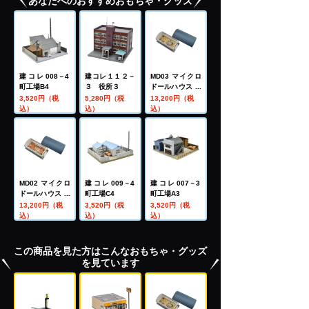
あなたへのおすすめおもちゃ・グッズ
建コレ008－4
建コレ１１２－
MD03 マイクロ
町工場B4
３ 役所３
ドールハウス 鉄
道模型走行会
3,520円（税
5,280円（税
13,200円（税
込）
込）
込）
MD02 マイクロ
建コレ009－4
建コレ007－3
ドールハウス 市
町工場C4
町工場A3
民バザー
13,200円（税
3,520円（税
3,520円（税
込）
込）
込）
この商品を見た方はこんなおもちゃ・グッズ
を見ています