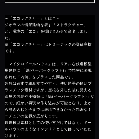
～「エコラクチャー」とは？～
ジオラマの情景建物を表す「ストラクチャー」
と、環境の「エコ」を掛け合わせて命名しまし
た。
※「エコラクチャー」はトミーテックの登録商標
です。
「マイクロドールハウス」は、リアルな鉄道模型
用建物に 「紙(ペーパークラフト)」で精密に表現
された「内装」をプラスした商品です。
外観は頑丈で組み立てやすく、使い勝手の良いプ
ラスチック素材ですが、屋根を外した後に見える
部屋の内装や小物類は「紙(ペーパークラフト)」な
ので、細かい再現や作り込みが可能となり、上か
ら覗き込むと今までは表現できなかった精密なミ
ニチュアの世界が広がります。
鉄道模型素材としての使い方だけではなく、ドー
ルハウスのようなインテリアとして飾っていただ
けます。