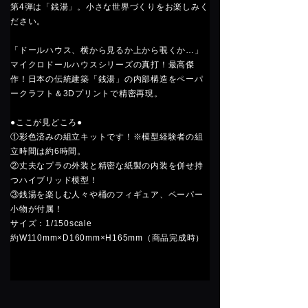
第4弾は「銭湯」。小さな世界づくりをお楽しみく
ださい。
「ドールハウス、横から見るか上から覗くか…」
マイクロドールハウスシリーズの真打！最高傑
作！日本の伝統建築「銭湯」の内部構造をペーパ
ークラフト＆3Dプリントで精密再現。
●ここが見どころ●
①彩色済みの組立キットです！※模型経験者の組
立時間は約6時間。
②丈夫なプラの外装と精密な紙製の内装を併せ持
つハイブリッド模型！
③銭湯を楽しむ人々や桶のフィギュア、ペーパー
小物が付属！
サイズ：1/150scale
約W110mm×D160mm×H165mm（商品完成時）