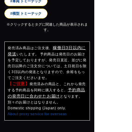
#車両 トミーテック
#模型 トミーテック
※クリックするとタグに関連した商品が表示されま
す。
稼働日3日以内に
発売済み商品はご注文後、
発送
いたします。 予約商品は発売日のお届け
を予定しておりますが、発売日直近、並びに発
売日以降のご注文分については、土日祝日を除
く3日以内の発送となりますので、余裕をもっ
てご注文くださいませ。
【ご注意】
発売済みの商品と、これから発売
予約商品
する予約商品を同時に購入すると、
の発売日に合わせたお届け
となります。
別々のお届けとはなりません。
Domestic shipping (Japan) only.
About proxy service for overseas