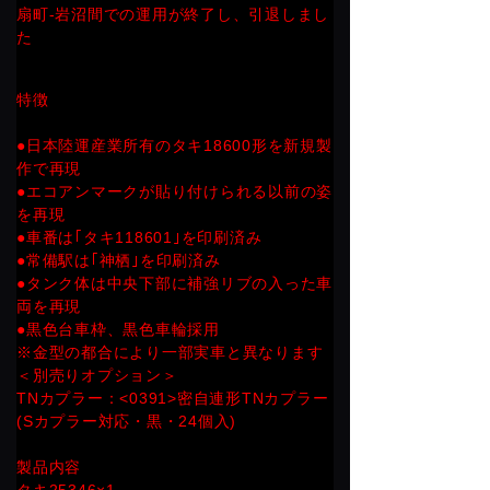
扇町-岩沼間での運用が終了し、引退しまし
た
特徴
●日本陸運産業所有のタキ18600形を新規製
作で再現
●エコアンマークが貼り付けられる以前の姿
を再現
●車番は｢タキ118601｣を印刷済み
●常備駅は｢神栖｣を印刷済み
●タンク体は中央下部に補強リブの入った車
両を再現
●黒色台車枠、黒色車輪採用
※金型の都合により一部実車と異なります
＜別売りオプション＞
TNカプラー：<0391>密自連形TNカプラー
(Sカプラー対応・黒・24個入)
製品内容
タキ25346×1