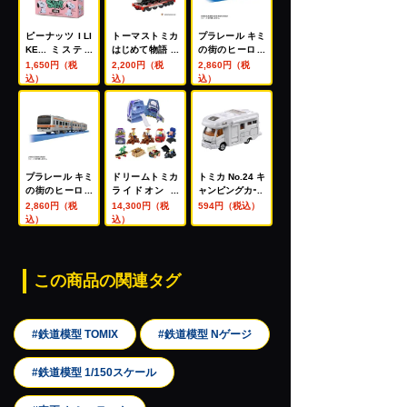
ピーナッツ I LI
トーマストミカ
プラレール キミ
KE... ミステリ
はじめて物語 ト
の街のヒーロー
ーボックス ぬい
ーマスとジェー
シリーズ 京阪電
1,650円（税
2,200円（税
2,860円（税
ぐるみミニマス
ムスセット
車8000系(ダブ
込）
込）
込）
コット スヌーピ
ルデッカー)
ー
プラレール キミ
ドリームトミカ
トミカ No.24 キ
の街のヒーロー
ライドオン ト
ャンピングカー
シリーズ E231
イ・ストーリー
2,860円（税
14,300円（税
594円（税込）
系武蔵野線
SP 9台+バズ・
込）
込）
ライトイヤー 宇
宙船ケース ハイ
テク版 セット
この商品の関連タグ
#鉄道模型 TOMIX
#鉄道模型 Nゲージ
#鉄道模型 1/150スケール