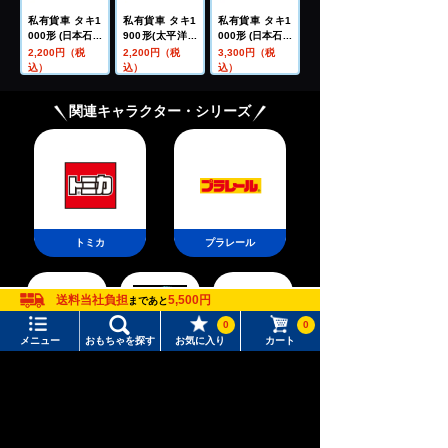
私有貨車 タキ1
私有貨車 タキ1
私有貨車 タキ1
000形 (日本石油
900形(太平洋セ
000形 (日本石油
輸送・米タン)
メント)
輸送・ENEO
2,200円（税
2,200円（税
3,300円（税
S・テールライ
込）
込）
込）
ト付)
関連キャラクター・シリーズ
トミカ
プラレール
送料当社負担
5,500円
まであと
0
0
メニュー
おもちゃを探す
お気に入り
カート
ポケットモン
リカちゃん
T-SPARK
スター
メニュー
おもちゃをさがす
タカラトミーモール トップ
さがす