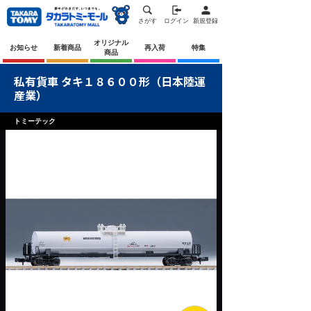
さがす
ログイン
新規登録
オリジナル
お知らせ
新着商品
再入荷
特集
商品
私有貨車 タキ１８６００形（日本陸運
産業）
トミーテック