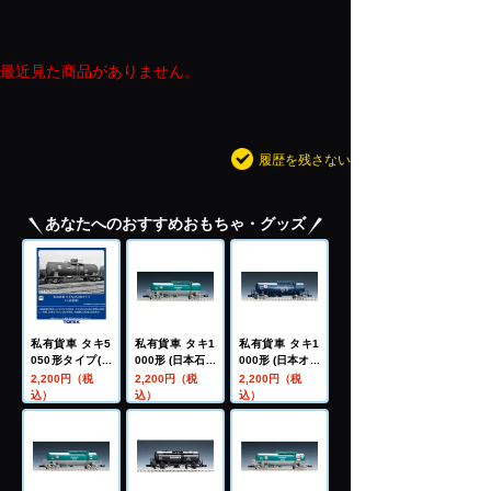
最近見た商品がありません。
履歴を残さない
あなたへのおすすめおもちゃ・グッズ
私有貨車 タキ5
私有貨車 タキ1
私有貨車 タキ1
050形タイプ(三
000形 (日本石油
000形 (日本オイ
谷産業)
輸送)
ルターミナル・
2,200円（税
2,200円（税
2,200円（税
A)
込）
込）
込）