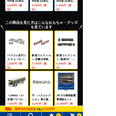
000形 (日本石油
000形 (日本石油
000形 (日本石油
輸送・ENEOS)
輸送・ENEO
輸送)
2,200円（税
3,300円（税
2,200円（税
S・テールライ
込）
込）
込）
ト付)
この商品を見た方はこんなおもちゃ・グッズ
を見ています
バスコレ走行シ
鉄道コレクショ
鉄道コレクショ
ステム＜S－00
ン 近畿日本鉄道
ン 国鉄50・40
1－2＞ 道路パ
8000系 (初期
系青梅線2両セ
1,650円（税
7,700円（税
6,600円（税
ーツS70－RO(8
車・新塗装・裾
ット
込）
込）
込）
本セット)
帯あり) 2両セッ
トA
＜JH002－2＞
ザ・バスコレク
JR 373系特急電
全国バスコレク
ション 富士急バ
車増結セット
ション80 国際
スBYD K9
7,920円（税
2,200円（税
12,980円（税
興業
込）
込）
込）
送料当社負担
5,500円
まであと
0
0