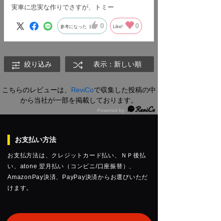
実車に忠実な作りでさすが、トミー
0
0
参考になった
Like!
絞り込み
表示：新しい順
こちらのレビューは、
ReviCo
で収集した投稿の中
から当社が一部を掲載しております。
お支払い方法
お支払方法は、クレジットカード払い、ＮＰ後払
い、atone 翌月払い（コンビニ/口座振替）、
AmazonPay決済、PayPay決済からお選びいただ
けます。