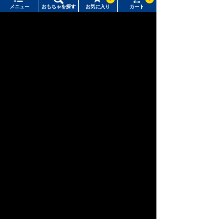
関連キャラクター・シリーズ
メニュー
おもちゃを探す
お気に入り
カート
メニュー
おもちゃをさがす
タカラトミーモール トップ
さがす
マイページ
トミカ
プラレール
注目ワード
購入履歴
#ホロビートカードゲーム
#トイ・ストーリー
入荷案内申し込み商品リスト
#ピクチューブ
#Nuiパン
所持クーポン一覧
#スクランブルポリスステーション
ポケットモン
リカちゃん
T-SPARK
スター
会員情報変更
キャラクター・シリーズからおもちゃ・グッズをさがす
すべてのメニューを見る
年齢別からおもちゃ・グッズをさがす
ユーザーメニュー
新幹線変形ロ
ジャンルからおもちゃ・グッズをさがす
アニア
ベビートイ
ボ シンカリ
オン
ログイン
新着商品からおもちゃ・グッズをさがす
新規会員登録