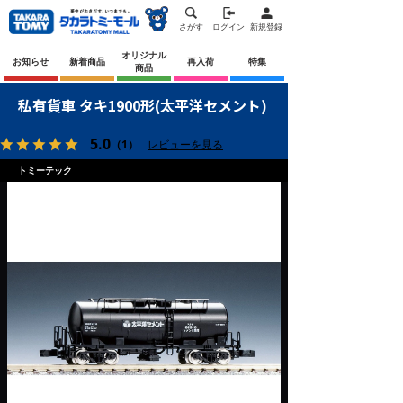
さがす
ログイン
新規登録
オリジナル
お知らせ
新着商品
再入荷
特集
商品
私有貨車 タキ1900形(太平洋セメント)
5.0
（1）
レビューを見る
トミーテック