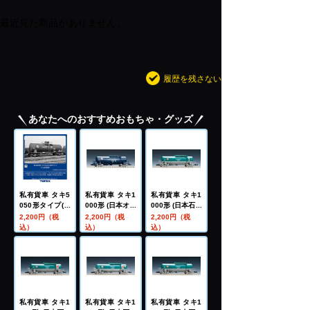
最近見た商品がありません。
履歴を残さない
あなたへのおすすめおもちゃ・グッズ
私有貨車 タキ5
私有貨車 タキ1
私有貨車 タキ1
050形タイプ(三
000形 (日本オイ
000形 (日本石油
谷産業)
ルターミナル・
輸送・米タン)
2,200円（税
2,200円（税
2,200円（税
A)
込）
込）
込）
私有貨車 タキ1
私有貨車 タキ1
私有貨車 タキ1