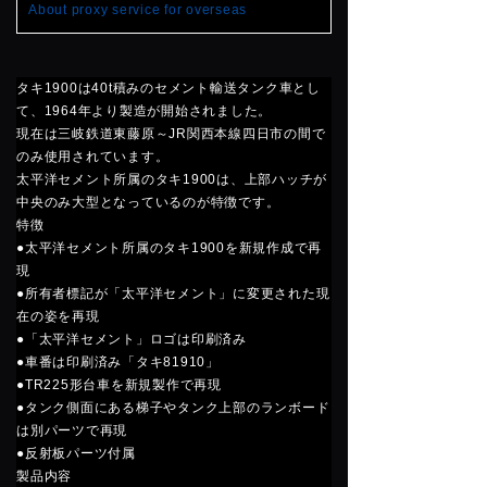
About proxy service for overseas
タキ1900は40t積みのセメント輸送タンク車とし
て、1964年より製造が開始されました。
現在は三岐鉄道東藤原～JR関西本線四日市の間で
のみ使用されています。
太平洋セメント所属のタキ1900は、上部ハッチが
中央のみ大型となっているのが特徴です。
特徴
●太平洋セメント所属のタキ1900を新規作成で再
現
●所有者標記が「太平洋セメント」に変更された現
在の姿を再現
●「太平洋セメント」ロゴは印刷済み
●車番は印刷済み「タキ81910」
●TR225形台車を新規製作で再現
●タンク側面にある梯子やタンク上部のランボード
は別パーツで再現
●反射板パーツ付属
製品内容