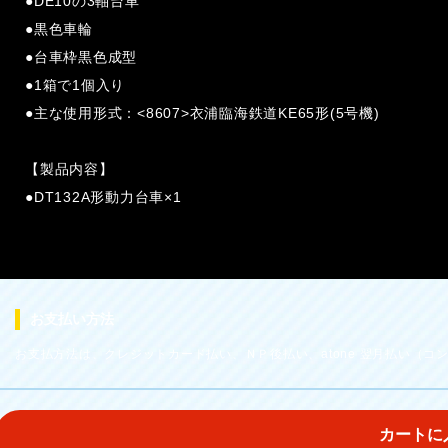
●DE10の3軸台車
●黒色車輪
●台車枠黒色成型
●1箱で1個入り
●主な使用形式：<8607>衣浦臨海鉄道KE65形(5号機)
【製品内容】
●DT132A形動力台車×1
お支払い方法
お支払方法は、クレジットカード払い、ＮＰ後払い、atone 翌月払い（コンビ
カートに