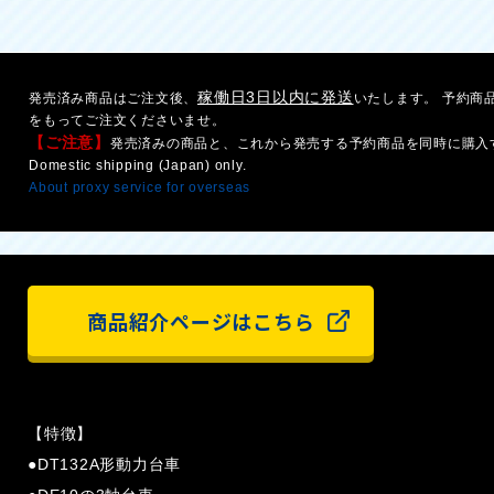
稼働日3日以内に発送
発売済み商品はご注文後、
いたします。 予約商
をもってご注文くださいませ。
【ご注意】
発売済みの商品と、これから発売する予約商品を同時に購入
Domestic shipping (Japan) only.
About proxy service for overseas
商品紹介ページはこちら
【特徴】
●DT132A形動力台車