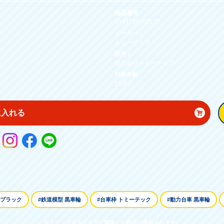
商品番号 :
4543736068105
メーカー :
トミーテック
販売 :
株式会社トミーテック
対象年齢 :
15歳～
に入れる
 ブラック
#鉄道模型 黒車輪
#台車枠 トミーテック
#動力台車 黒車輪
※クリックするとタグに関連した商品が表示されます。