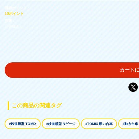
獲得ポイント :
10ポイント
在庫 :
◎在庫あり
カート
この商品の関連タグ
#鉄道模型 TOMIX
#鉄道模型 Nゲージ
#TOMIX 動力台車
#動力台車