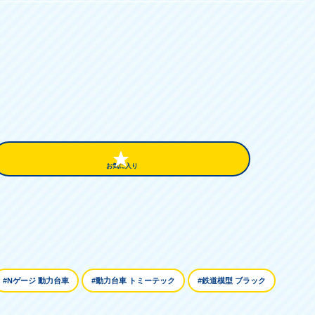
お気に入り
#Nゲージ 動力台車
#動力台車 トミーテック
#鉄道模型 ブラック