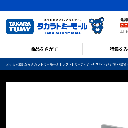
電話
土日祝
商品をさがす
特集を
おもちゃ通販ならタカラトミーモールトップ
トミーテック
TOMIX・ジオコレ /建