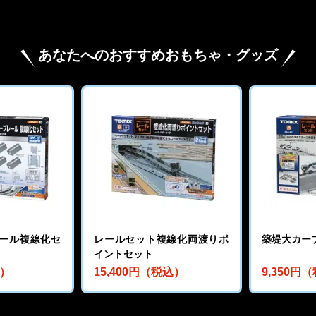
あなたへのおすすめおもちゃ・グッズ
ール複線化セ
レールセット複線化両渡りポ
築堤大カー
イントセット
込）
15,400円（税込）
9,350円