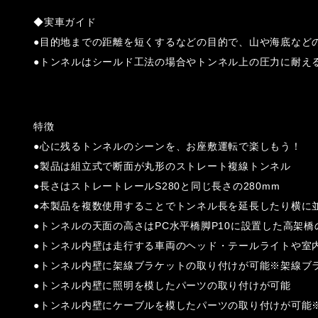
◆実車ガイド
●目的地までの距離を短くするなどの目的で、山や海底など
●トンネルはシールド工法の場合やトンネル上の圧力に耐え
特徴
●心に残るトンネルのシーンを、お座敷運転で楽しもう！
●製品は組立式で断面が丸形のストレート複線トンネル
●長さはストレートレールS280と同じ長さの280mm
●本製品を複数使用することでトンネル長を延長したり横に
●トンネルの天面の高さはPC水平橋脚P10に設置した高架
●トンネル内壁は走行する車両のヘッド・テールライトや室
●トンネル内壁に架線ブラケットの取り付けが可能※架線ブ
●トンネル内壁に照明を模したパーツの取り付けが可能
●トンネル内壁にケーブルを模したパーツの取り付けが可能