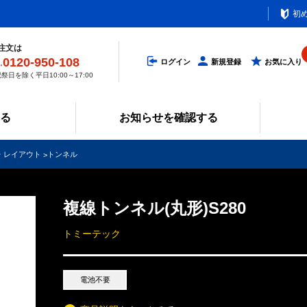
初
注文は
0120-950-108
ログイン
新規登録
お気に入り
祭日を除く平日10:00～17:00
みる
お知らせを確認する
物・レイアウト
トンネル
複線トンネル(丸形)S280
トミーテック
電池不要