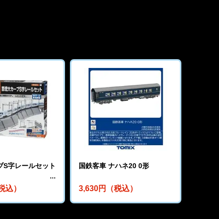
ブS字レールセット
国鉄客車 ナハネ20 0形
（税込）
3,630円（税込）