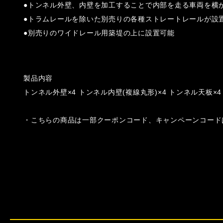
●トンネル外壁、内壁を加工することで内部を走る車両を横か
●トラムレールを除いた別売りの各種ストレートレールが設
●別売りのワイドレール用築堤の上に設置可能
製品内容
トンネル外壁×4 トンネル内壁(複線丸形)×4 トンネル天板×4
・こちらの商品は一部クーポンコード、キャンペーンコード