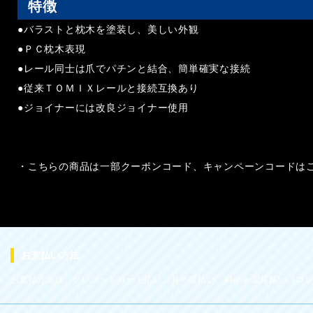
特徴
●バラストと枕木を塗装し、美しい外観
●ＰＣ枕木表現
●レール同士は爪でパチンと結合、簡単確実な接続
●従来ＴＯＭＩＸレールと接続互換あり
●ジョイナーには改良ジョイナー使用
・こちらの商品は一部クーポンコード、キャンペーンコードは
お支払い方法
お支払方法は、クレジットカード払い、ＮＰ後払い、atone 翌月払い（コンビ