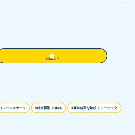
お気に入り
#レール Nゲージ
#鉄道模型 TOMIX
#簡単確実な接続 トミーテック