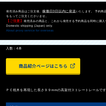
稼働日3日以内に発送
発売済み商品はご注文後、
いたします。 予約商
をもってご注文くださいませ。
【ご注意】
発売済みの商品と、これから発売する予約商品を同時に購入
Domestic shipping (Japan) only.
About proxy service for overseas
入数：4本
商品紹介ページはこちら
ＰＣ枕木を再現した長さ９９mmの高架付ストレートレールで