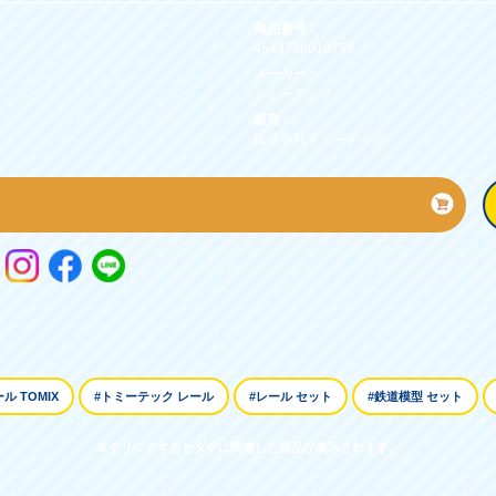
商品番号 :
4543736018759
メーカー :
トミーテック
販売 :
株式会社トミーテック
ル TOMIX
#トミーテック レール
#レール セット
#鉄道模型 セット
※クリックするとタグに関連した商品が表示されます。