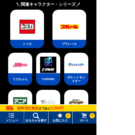
関連キャラクター・シリーズ
トラーズB2-60
グルS3-70O メ
D メタルコート:
タルコート:ブル
オレンジ
ー
トミカ
プラレール
ポケットモン
リカちゃん
T-SPARK
スター
送料当社負担
5,500円
まであと
新幹線変形ロ
0
0
アニア
ベビートイ
ボ シンカリ
オン
メニュー
おもちゃを探す
お気に入り
カート
メニュー
おもちゃをさがす