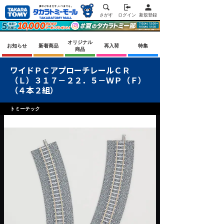
さがす
ログイン
新規登録
オリジナル
お知らせ
新着商品
再入荷
特集
商品
ワイドＰＣアプローチレールＣＲ
（Ｌ）３１７－２２．５－ＷＰ（Ｆ）
（４本２組）
トミーテック