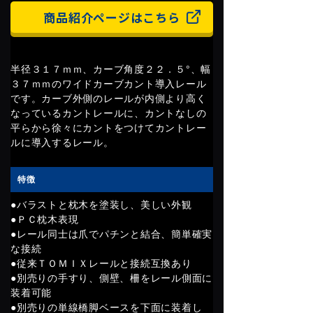
商品紹介ページはこちら
半径３１７ｍｍ、カーブ角度２２．５°、幅
３７ｍｍのワイドカーブカント導入レール
です。カーブ外側のレールが内側より高く
なっているカントレールに、カントなしの
平らから徐々にカントをつけてカントレー
ルに導入するレール。
特徴
●バラストと枕木を塗装し、美しい外観
●ＰＣ枕木表現
●レール同士は爪でパチンと結合、簡単確実
な接続
●従来ＴＯＭＩＸレールと接続互換あり
●別売りの手すり、側壁、柵をレール側面に
装着可能
●別売りの単線橋脚ベースを下面に装着し