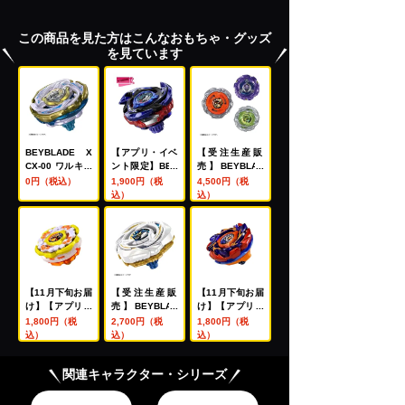
この商品を見た方はこんなおもちゃ・グッズ
を見ています
BEYBLADE X
【アプリ・イベ
【受注生産販
CX-00 ワルキュ
ント限定】BEY
売】BEYBLAD
ーレボルトS4-7
BLADE X CX-0
E X UX-21 ヘル
0円（税込）
1,900円（税
4,500円（税
0V メタルコー
0 ブースター ド
ズネザーデッキ
込）
込）
ト:ゴールド【レ
レイクブレイブ
セット
アベイ交換チケ
G4-70I メタル
ット対象】
コート:ブルー
【レアベイ購入
チケット対象】
【11月下旬お届
【受注生産販
【11月下旬お届
け】【アプリ・
売】BEYBLAD
け】【アプリ・
イベント限定】
E X UX-20 スタ
イベント限定】
1,800円（税
2,700円（税
1,800円（税
BEYBLADE X
ーター グローリ
BEYBLADE X
込）
込）
込）
CX-00 ブースタ
ーワルキューレ
CX-00 ブースタ
ー ホーネットフ
LF
ー バックスアン
関連キャラクター・シリーズ
ォートR7-60T
トラーズB2-60
メタルコート:イ
D メタルコート:
エロー
オレンジ