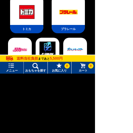
トミカ
プラレール
送料当社負担
5,500円
まであと
ポケットモン
リカちゃん
T-SPARK
スター
0
0
メニュー
おもちゃを探す
お気に入り
カート
メニュー
おもちゃをさがす
タカラトミーモール トップ
新幹線変形ロ
さがす
アニア
ベビートイ
ボ シンカリ
オン
マイページ
注目ワード
購入履歴
#ホロビートカードゲーム
#トイ・ストーリー
入荷案内申し込み商品リスト
#ピクチューブ
#Nuiパン