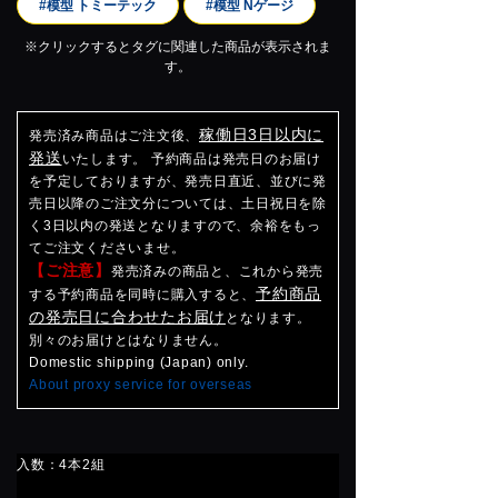
#模型 トミーテック
#模型 Nゲージ
※クリックするとタグに関連した商品が表示されま
す。
稼働日3日以内に
発売済み商品はご注文後、
発送
いたします。 予約商品は発売日のお届け
を予定しておりますが、発売日直近、並びに発
売日以降のご注文分については、土日祝日を除
く3日以内の発送となりますので、余裕をもっ
てご注文くださいませ。
【ご注意】
発売済みの商品と、これから発売
予約商品
する予約商品を同時に購入すると、
の発売日に合わせたお届け
となります。
別々のお届けとはなりません。
Domestic shipping (Japan) only.
About proxy service for overseas
入数：4本2組