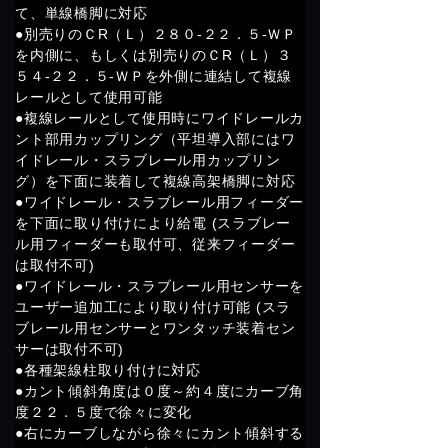
て、単線橋脚に対応
●別売りのＣR（Ｌ）２８０-２２．５-ＷＰ
を内側に、もしくは別売りのＣR（Ｌ）３
５４-２２．５-ＷＰを外側に連結して複線
レールとして使用可能
●複線レールとして使用時にワイドレールカ
ント部用カップリング（平坦導入部にはワ
イドレール・スラブレール用カップリン
グ）を下面に装着して複線高架橋脚に対応
●ワイドレール・スラブレール用フィーダー
を下面に取り付けにより給電 (スラブレー
ル用フィーダーも取付可、従来フィーダー
は取付不可)
●ワイドレール・スラブレール用センサーを
ユーザー追加工により取り付け可能 (スラ
ブレール用センサーとワンタッチ装着セン
サーは取付不可)
●各種架線柱取り付けに対応
●カント傾斜角度は０度～約４度にカーブ角
度２２．５度で徐々に変化
●右にカーブしながら徐々にカント傾斜する