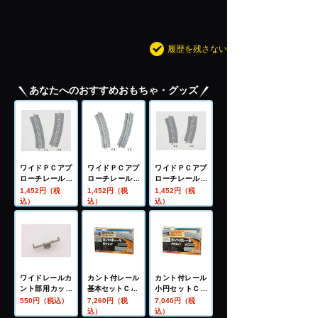
履歴を残さない
あなたへのおすすめおもちゃ・グッズ
ワイドＰＣアプ
ワイドＰＣアプ
ワイドＰＣアプ
ローチレールＣ
ローチレールＣ
ローチレールＣ
Ｒ（Ｌ）３５４
Ｒ（Ｌ）３９１
Ｒ（Ｌ）２８０
1,452円（税
1,452円（税
1,452円（税
－２２．５－Ｗ
－２２．５－Ｗ
－２２．５－Ｗ
込）
込）
込）
Ｐ（Ｆ）（４本
Ｐ（Ｆ）（４本
Ｐ（Ｆ）（４本
２組）
２組）
２組）
ワイドレールカ
カント付レール
カント付レール
ント部用カップ
基本セットＣＡ
小円セットＣＡ
リング（１６個
－Ｓ
550円（税込）
7,260円（税
7,040円（税
入）
込）
込）