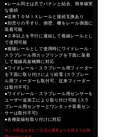
●レール同士は爪でパチンと結合、簡単確実
な接続
●従来ＴＯＭＩＸレールと接続互換あり
●別売りの手すり、側壁、柵をレール側面に
装着可能
●２本以上を平行に連結して複線レールとし
て使用可能
●複線レールとして使用時にワイドレール・
スラブレール用カップリングを下面に装着
して複線高架橋脚に対応
●ワイドレール・スラブレール用フィーダー
を下面に取り付けにより給電 (スラブレー
ル用フィーダーも取付可、従来フィーダー
は取付不可)
●ワイドレール・スラブレール用センサーを
ユーザー追加工により取り付け可能 (スラ
ブレール用センサーとワンタッチ装着セン
サーは取付不可)
●各種架線柱取り付けに対応
※この商品を含むご注文は通常より出荷までお時
間がかかります。