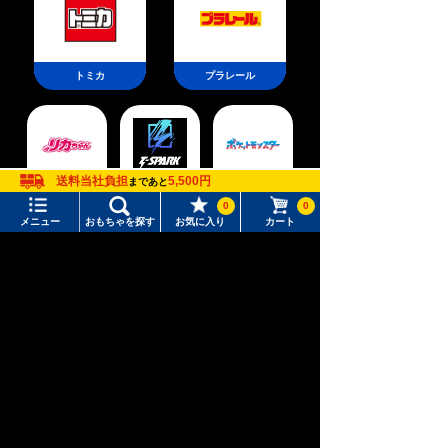
トミカ
プラレール
送料当社負担
5,500円
まであと
ポケットモン
リカちゃん
T-SPARK
スター
0
0
メニュー
おもちゃを探す
お気に入り
カート
メニュー
おもちゃをさがす
タカラトミーモール トップ
新幹線変形ロ
さがす
アニア
ベビートイ
ボ シンカリ
オン
マイページ
注目ワード
購入履歴
#ホロビートカードゲーム
#トイ・ストーリー
入荷案内申し込み商品リスト
#ピクチューブ
#Nuiパン
ウィクロス
パウ・パトロ
ディズニー
（WIXOSS）
ール