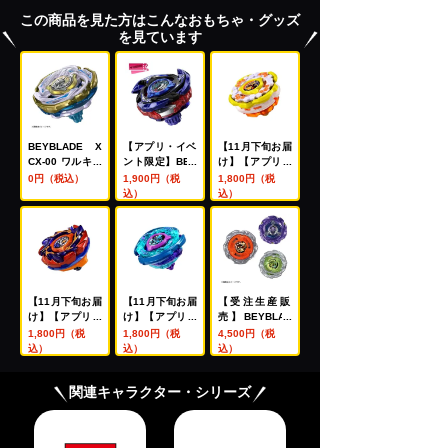
この商品を見た方はこんなおもちゃ・グッズ
を見ています
BEYBLADE X
【アプリ・イベ
【11月下旬お届
CX-00 ワルキュ
ント限定】BEY
け】【アプリ・
ーレボルトS4-7
BLADE X CX-0
イベント限定】
0円（税込）
1,900円（税
1,800円（税
0V メタルコー
0 ブースター ド
BEYBLADE X
込）
込）
ト:ゴールド【レ
レイクブレイブ
CX-00 ブースタ
アベイ交換チケ
G4-70I メタル
ー ホーネットフ
ット対象】
コート:ブルー
ォートR7-60T
【レアベイ購入
メタルコート:イ
チケット対象】
エロー
【11月下旬お届
【11月下旬お届
【受注生産販
け】【アプリ・
け】【アプリ・
売】BEYBLAD
イベント限定】
イベント限定】
E X UX-21 ヘル
1,800円（税
1,800円（税
4,500円（税
BEYBLADE X
BEYBLADE X
ズネザーデッキ
込）
込）
込）
CX-00 ブースタ
CX-00 ブースタ
セット
ー バックスアン
ー クラーケンリ
関連キャラクター・シリーズ
トラーズB2-60
グルS3-70O メ
D メタルコート:
タルコート:ブル
オレンジ
ー