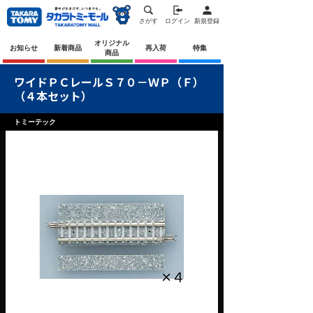
さがす
ログイン
新規登録
オリジナル
お知らせ
新着商品
再入荷
特集
商品
ワイドＰＣレールＳ７０－ＷＰ（Ｆ）
（４本セット）
トミーテック