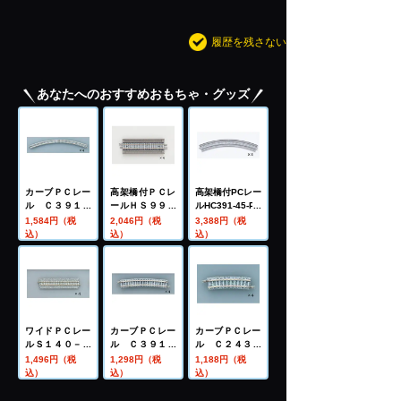
履歴を残さない
あなたへのおすすめおもちゃ・グッズ
カーブＰＣレー
高架橋付ＰＣレ
高架橋付PCレー
ル Ｃ３９１－
ールＨＳ９９－
ルHC391-45-PC
４５－ＰＣ
ＰＣ（Ｆ）（４
(F)(4本セット)
1,584円（税
2,046円（税
3,388円（税
（Ｆ）（４本セ
本セット）
込）
込）
込）
ット）
ワイドＰＣレー
カーブＰＣレー
カーブＰＣレー
ルＳ１４０－Ｗ
ル Ｃ３９１－
ル Ｃ２４３－
Ｐ（Ｆ）（４本
１５－ＰＣ
１５－ＰＣ
1,496円（税
1,298円（税
1,188円（税
セット）
（Ｆ）（４本セ
（Ｆ）（４本セ
込）
込）
込）
ット）
ット）