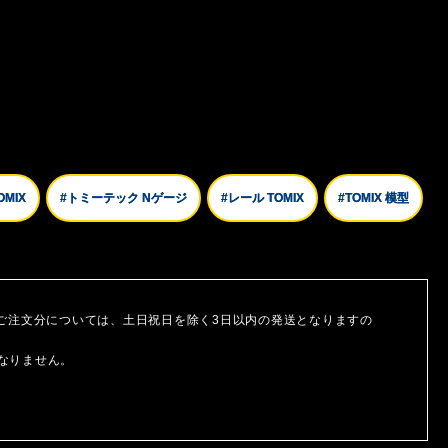
OMIX
#トミーテック Nゲージ
#レール TOMIX
#TOMIX 模型
ご注文分については、土日祝日を除く3日以内の発送となりますの
なりません。