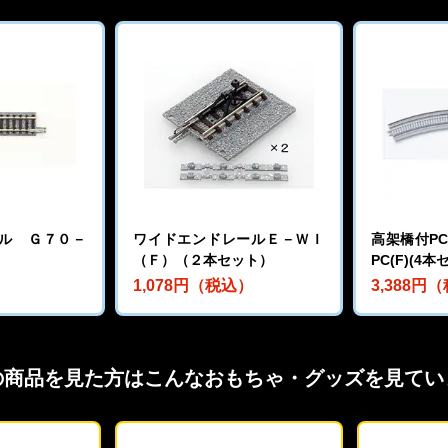
ル Ｇ７０－
ワイドエンドレールＥ－ＷＩ
高架橋付PCレ
（Ｆ）（２本セット）
PC(F)(4本
）
1,078円（税込）
3,388円
の商品を見た方はこんなおもちゃ・グッズを見てい