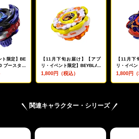
ント限定】BE
【11月下旬お届け】【アプ
【11月
-00 ブースター
リ・イベント限定】BEYBLAD
リ・イベント
4-70I メタ
E X CX-00 ブースター ホーネ
E X CX-
）
1,800円（税込）
1,800円
ー【レアベイ購
ットフォートR7-60T メタルコ
スアントラー
】
ート:イエロー
コート:オ
関連キャラクター・シリーズ