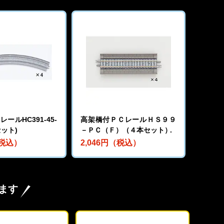
ールHC391-45-
高架橋付ＰＣレールＨＳ９９
セット)
－ＰＣ（Ｆ）（４本セット）
（税込）
2,046円（税込）
ます