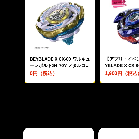
BEYBLADE X CX-00 ワルキュ
【アプリ・イベ
ーレボルトS4-70V メタルコー
YBLADE X CX
ト:ゴールド【レアベイ交換チ
ドレイクブレイブG
0円（税込）
1,900円（税込
ケット対象】
ルコート:ブル
入チケット対象