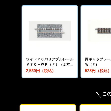
ワイドＰＣバリアブルレール
両ギャップレー
Ｖ７０－ＷＰ（Ｆ）（２本セ
Ｗ（Ｆ）
ット）
2,530円（税込）
528円（税込
こ