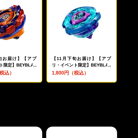
下旬お届け】【アプ
【11月下旬お届け】【アプ
限定】BEYBLAD
リ・イベント限定】BEYBLAD
00 ブースター バック
E X CX-00 ブースター クラー
（税込）
1,800円（税込）
ズB2-60D メタル
ケンリグルS3-70O メタルコー
レンジ
ト:ブルー