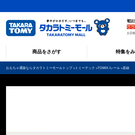
電話
土日祝
商品をさがす
特集を
おもちゃ通販ならタカラトミーモールトップ
トミーテック
TOMIX /レール
直線