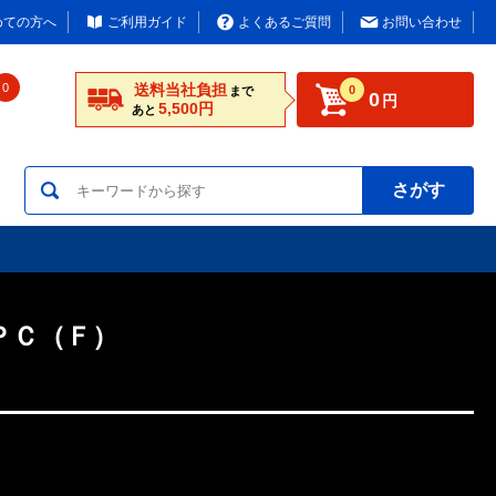
めての方へ
ご利用ガイド
よくあるご質問
お問い合わせ
0
送料当社負担
0
まで
0
円
5,500円
あと
さがす
ＰＣ（Ｆ）