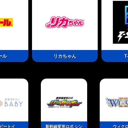
ール
リカちゃん
T
ビートイ
新幹線変形ロボ シン
ウィク