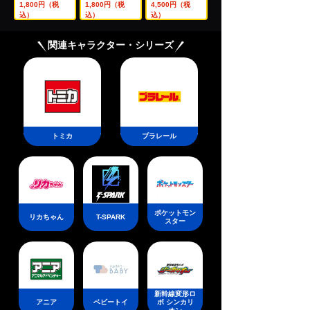
イベント限定】
イベント限定】
E X UX-21 ヘル
1,800円（税
1,800円（税
4,500円（税
BEYBLADE X
BEYBLADE X
ズネザーデッキ
込）
込）
込）
CX-00 ブースタ
CX-00 ブースタ
セット
ー バックスアン
ー クラーケンリ
関連キャラクター・シリーズ
トラーズB2-60
グルS3-70O メ
D メタルコート:
タルコート:ブル
オレンジ
ー
トミカ
プラレール
ポケットモン
リカちゃん
T-SPARK
スター
新幹線変形ロ
アニア
ベビートイ
ボ シンカリ