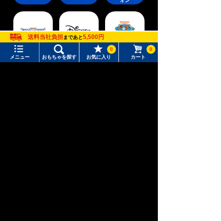
オン
送料当社負担
5,500円
まであと
0
0
ウィクロス
パウ・パトロ
ディズニー
メニュー
おもちゃを探す
お気に入り
カート
（WIXOSS）
ール
メニュー
おもちゃをさがす
おもちゃ通販ならタカラトミーモールトップ
トミーテック
TOMIX /車両パーツ
その他
タカラトミーモール トップ
さがす
マイページ
注目ワード
購入履歴
#ホロビートカードゲーム
#トイ・ストーリー
入荷案内申し込み商品リスト
#ピクチューブ
#Nuiパン
所持クーポン一覧
#スクランブルポリスステーション
会員情報変更
キャラクター・シリーズからおもちゃ・グッズをさがす
すべてのメニューを見る
年齢別からおもちゃ・グッズをさがす