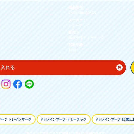
商品番号 :
4543736008675
メーカー :
トミーテック
販売 :
株式会社トミーテック
対象年齢 :
15歳～
に入れる
ゲージ トレインマーク
#トレインマーク トミーテック
#トレインマーク 15歳以
※クリックするとタグに関連した商品が表示されます。