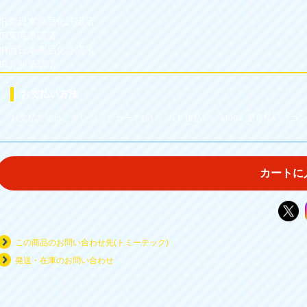
JR東日本商品化許諾済
JR東海承認済
JR西日本商品化許諾済
JR九州承認済
お支払い方法
お支払方法は、クレジットカード払い、ＮＰ後払い、atone 翌月払い（コンビ
カートに
この商品のお問い合わせ先(トミーテック)
発送・在庫のお問い合わせ