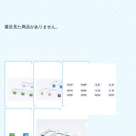
最近見た商品がありません。
あなたへのおすすめおもちゃ・グッズ
トレインマーク
トレインマーク
トレインマーク
(185系用・B)
(485-200系用・
(20系用・文字)
イラスト・C)
1,320円（税
1,320円（税
1,980円（税
込）
込）
込）