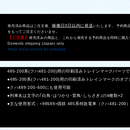
稼働日3日以内に発送
発売済み商品はご注文後、
いたします。 予約商
をもってご注文くださいませ。
【ご注意】
発売済みの商品と、これから発売する予約商品を同時に購入
Domestic shipping (Japan) only.
About proxy service for overseas
485-200系(クハ481-200)用の印刷済みトレインマークパーツ
●485-200系(クハ481-200)用の印刷済みトレインマークの
●クハ489-200･600にも使用可能
●列車名は文字の｢白鳥･はつかり･雷鳥･しらさぎ｣の4種類×2
●主な使用形式：<98589>国鉄 485系特急電車（クハ481-2