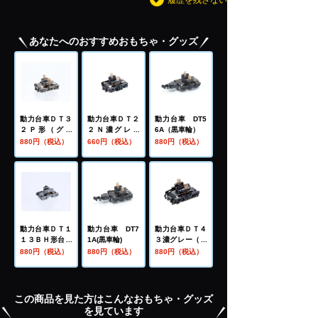
あなたへのおすすめおもちゃ・グッズ
動力台車ＤＴ３
動力台車ＤＴ２
動力台車 DT5
２Ｐ形（グレ
２Ｎ濃グレー
6A（黒車輪）
ー）
（黒車輪）
880円（税込）
660円（税込）
880円（税込）
動力台車ＤＴ１
動力台車 DT7
動力台車ＤＴ４
１３ＢＨ形台車
1A(黒車輪)
３濃グレー（黒
グレー（黒車
車輪）
880円（税込）
880円（税込）
880円（税込）
輪）
この商品を見た方はこんなおもちゃ・グッズ
を見ています