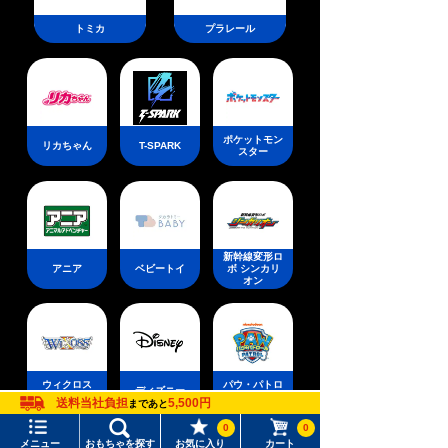
トミカ
プラレール
ポケットモン
リカちゃん
T-SPARK
スター
新幹線変形ロ
アニア
ベビートイ
ボ シンカリ
オン
ウィクロス
パウ・パトロ
ディズニー
（WIXOSS）
ール
送料当社負担
5,500円
まであと
0
0
メニュー
おもちゃを探す
お気に入り
カート