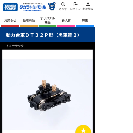
さがす
ログイン
新規登録
オリジナル
お知らせ
新着商品
再入荷
特集
商品
動力台車ＤＴ３２Ｐ形（黒車輪２）
トミーテック