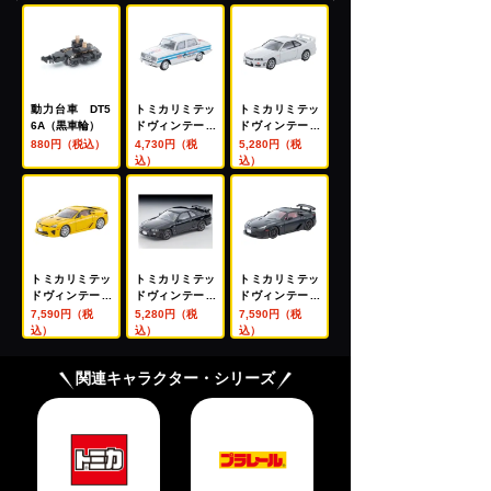
動力台車 DT5
トミカリミテッ
トミカリミテッ
6A（黒車輪）
ドヴィンテージ
ドヴィンテージ
LV－64c トヨペ
ネオ LV－N365
880円（税込）
4,730円（税
5,280円（税
ット コロナ 150
b 日産 スカイラ
込）
込）
0デラックス 連
イン 2ドアスポ
続10万Ｋｍ高速
ーツクーペ 25G
走行公開テスト
T TURBO オプ
車 64年式
ションパーツ付
(白) 1998年式
トミカリミテッ
トミカリミテッ
トミカリミテッ
ドヴィンテージ
ドヴィンテージ
ドヴィンテージ
ネオ LV－N360
ネオ LV－N353
ネオ LV－N361
7,590円（税
5,280円（税
7,590円（税
b レクサス LFA
c 日産 スカイラ
b レクサス LFA
込）
込）
込）
(黄)
イン 2ドアスポ
ニュルブルクリ
ーツクーペ 25G
ンクパッケージ
関連キャラクター・シリーズ
T TURBO オプ
(マットブラッ
ションパーツ付
ク)
(黒)2000年式