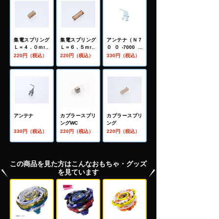
集電スプリング
集電スプリング
アンテナ（Ｎ７
Ｌ＝４．０ｍｍ
Ｌ＝６．５ｍｍ
００-7000系
用）
220円（税込）
220円（税込）
330円（税込）
アンテナ
カプラースプリ
カプラースプリ
ングWC
ング
330円（税込）
220円（税込）
220円（税込）
この商品を見た方はこんなおもちゃ・グッズ
を見ています