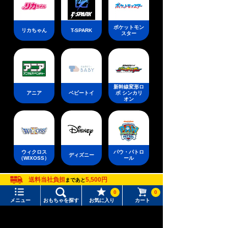
ポケットモン
リカちゃん
T-SPARK
スター
新幹線変形ロ
アニア
ベビートイ
ボ シンカリ
オン
ウィクロス
パウ・パトロ
ディズニー
（WIXOSS）
ール
送料当社負担
5,500円
まであと
おもちゃ通販ならタカラトミーモールトップ
0
0
トミーテック
TOMIX /車両パーツ
メニュー
おもちゃを探す
お気に入り
カート
カプラー（連結器）
メニュー
おもちゃをさがす