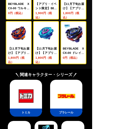
BEYBLADE X
【アプリ・イベ
【11月下旬お届
CX-00 ワルキュ
ント限定】BEY
け】【アプリ・
ーレボルトS4-7
BLADE X CX-0
イベント限定】
0円（税込）
1,900円（税
1,800円（税
0V メタルコー
0 ブースター ド
BEYBLADE X
込）
込）
ト:ゴールド【レ
レイクブレイブ
CX-00 ブースタ
アベイ交換チケ
G4-70I メタル
ー ホーネットフ
ット対象】
コート:ブルー
ォートR7-60T
【レアベイ購入
メタルコート:イ
チケット対象】
エロー
【11月下旬お届
【11月下旬お届
BEYBLADE X
け】【アプリ・
け】【アプリ・
CX-00 ドレイク
イベント限定】
イベント限定】
ブレイブG4-70I
1,800円（税
1,800円（税
0円（税込）
BEYBLADE X
BEYBLADE X
メタルコート:ブ
込）
込）
CX-00 ブースタ
CX-00 ブースタ
ルー【レアベイ
ー バックスアン
ー クラーケンリ
交換チケット対
関連キャラクター・シリーズ
トラーズB2-60
グルS3-70O メ
象】
D メタルコート:
タルコート:ブル
オレンジ
ー
トミカ
プラレール