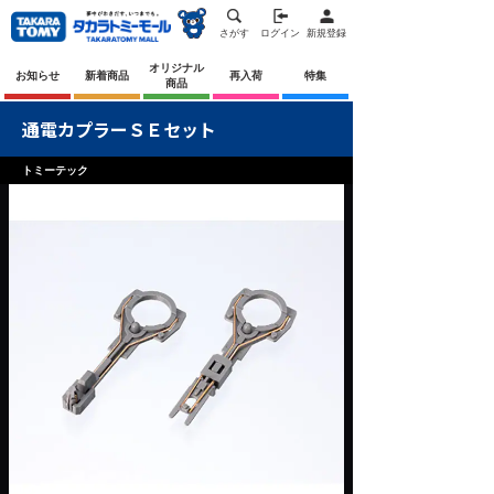
さがす
ログイン
新規登録
オリジナル
お知らせ
新着商品
再入荷
特集
商品
通電カプラーＳＥセット
トミーテック