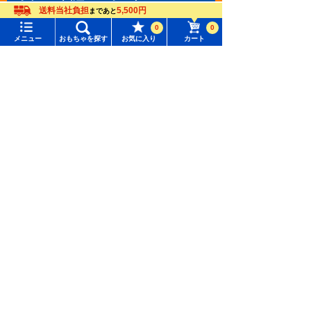
送料当社負担
5,500円
●発売日：2023年7月
まであと
●メーカー希望小売価格：10,990円(税込)
0
0
メニュー
おもちゃを探す
お気に入り
カート
メニュー
おもちゃをさがす
タカラトミーモール トップ
さがす
マイページ
注目ワード
購入履歴
#ホロビートカードゲーム
#トイ・ストーリー
入荷案内申し込み商品リスト
#ピクチューブ
#Nuiパン
所持クーポン一覧
#スクランブルポリスステーション
会員情報変更
キャラクター・シリーズからおもちゃ・グッズをさがす
すべてのメニューを見る
年齢別からおもちゃ・グッズをさがす
ユーザーメニュー
ジャンルからおもちゃ・グッズをさがす
受賞商品
ログイン