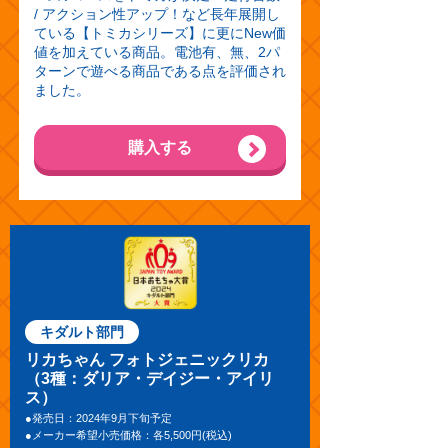
/ アクション性アップ！など長年展開し
ている【トミカシリーズ】に更にNew価
値を加えている商品。電池有、無、2パ
ターンで遊べる商品である点を評価され
ました。
購入する
キダルト部門
リカちゃん フォトジェニックリカ
（3種：ダリア・デイジー・アイリ
ス）
●発売日：2024年9月下旬予定
●メーカー希望小売価格：各5,500円(税込)