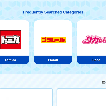
Frequently Searched Categories
Tomica
Plarail
Licca
並