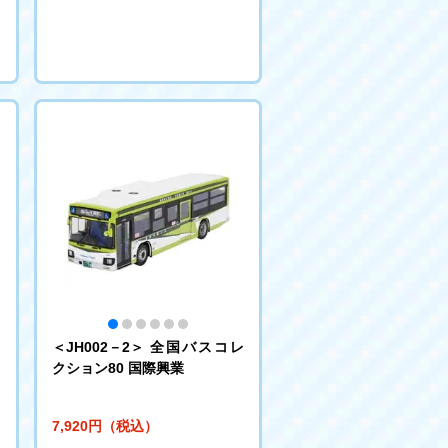
ー
＜JH002－2＞ 全国バスコレ
カ
クション80 国際興業
ム
7,920円（税込）