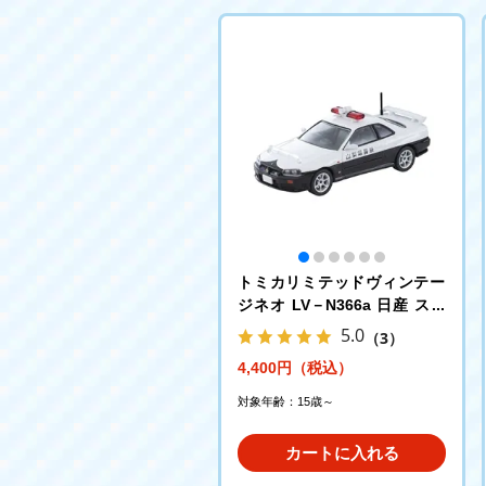
トミカリミテッドヴィンテー
ジネオ LV－N366a 日産 スカ
イライン 2ドア スポーツクー
5.0
（3）
ペ 25GT TURBO パトロール
4,400円（税込）
カー(山梨県警察)
対象年齢：15歳～
カートに入れる