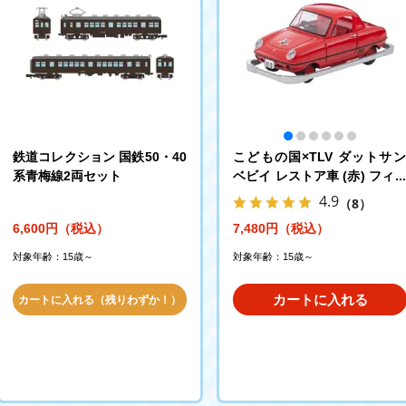
鉄道コレクション 国鉄50・40
こどもの国×TLV ダットサ
系青梅線2両セット
ベビイ レストア車 (赤) フィ
ュア付
4.9
（8）
6,600円（税込）
7,480円（税込）
対象年齢：15歳～
対象年齢：15歳～
カートに入れる
カートに入れる（残りわずか！）