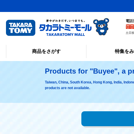
電話
土日祝
商品をさがす
特集を
Products for "Buyee", a p
Taiwan, China, South Korea, Hong Kong, India, Indon
products are not available.