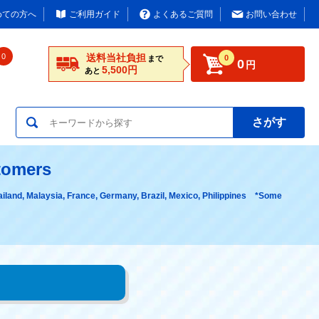
めての方へ
ご利用ガイド
よくあるご質問
お問い合わせ
0
送料当社負担
0
まで
0
円
5,500円
あと
さがす
stomers
hailand, Malaysia, France, Germany, Brazil, Mexico, Philippines *Some