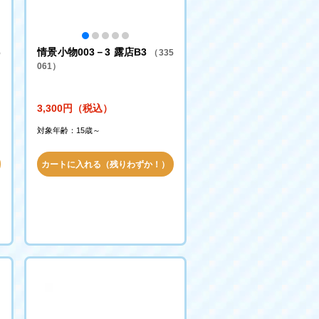
情景小物003－3 露店B3
5
（335
061）
3,300円（税込）
対象年齢：15歳～
カートに入れる（残りわずか！）