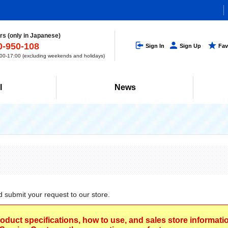
s (only in Japanese)
0-950-108
Sign In
Sign Up
Fav
0-17:00 (excluding weekends and holidays)
l
News
d submit your request to our store.
roduct specifications, how to use, and sales store informat