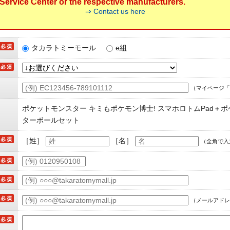
ervice Center or the respective manufacturers.
⇒ Contact us here
タカラトミーモール
e組
（マイページ「
ポケットモンスター キミもポケモン博士! スマホロトムPad＋ポ
ターボールセット
［姓］
［名］
（全角で入
（メールアドレ