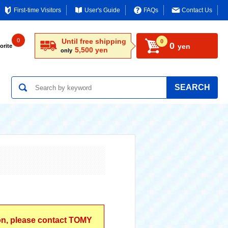
First-time Visitors
User's Guide
FAQs
Contact Us
0
Until free shipping
0
0
yen
orite
5,500 yen
only
SEARCH
ion, please contact TOMY