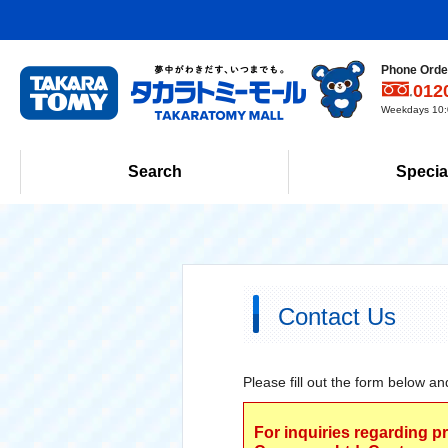
Phone Order
012
Weekdays 10:0
Search
Specia
Contact Us
Please fill out the form below an
For inquiries regarding p