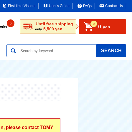
First-time Visitors
User's Guide
FAQs
Contact Us
0
Until free shipping
0
0
yen
orite
5,500 yen
only
SEARCH
ion, please contact TOMY