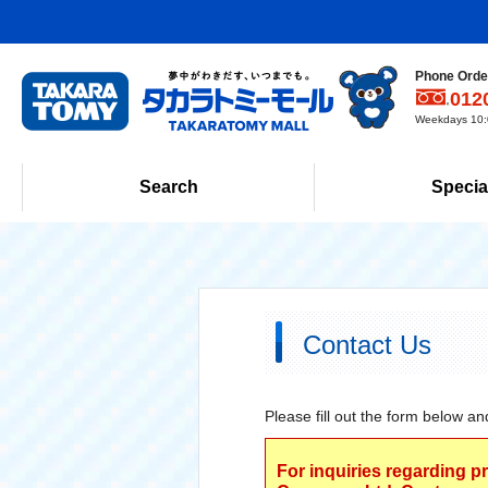
Phone Order
012
Weekdays 10:0
Search
Specia
Contact Us
Please fill out the form below an
For inquiries regarding p