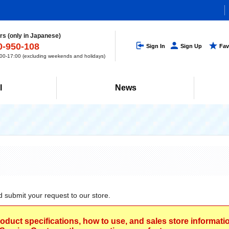
s (only in Japanese)
0-950-108
Sign In
Sign Up
Fav
0-17:00 (excluding weekends and holidays)
l
News
d submit your request to our store.
roduct specifications, how to use, and sales store informat