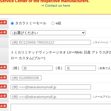
ervice Center or the respective manufacturers.
⇒ Contact us here
タカラトミーモール
e組
（マイページ「
トミカリミテッドヴィンテージネオ LVーN64c 日産 アトラス(F
ロー カスタム(ブルー)
［姓］
［名］
（全角で入
（メールアドレ