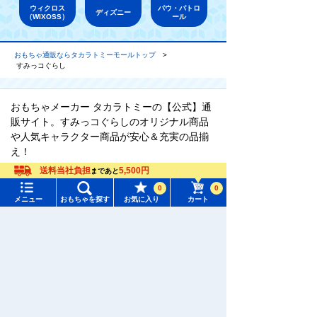
ウィクロス
パウ・パトロ
ディズニー
（WIXOSS）
ール
おもちゃ通販ならタカラトミーモールトップ
すみっコぐらし
おもちゃメーカー タカラトミーの【公式】通
販サイト。すみっコぐらしのオリジナル商品
や人気キャラクター商品が安心＆充実の品揃
え！
送料当社負担
5,500円
まであと
0
0
メニュー
おもちゃを探す
お気に入り
カート
メニュー
おもちゃをさがす
タカラトミーモール トップ
さがす
マイページ
注目ワード
購入履歴
#ホロビートカードゲーム
#トイ・ストーリー