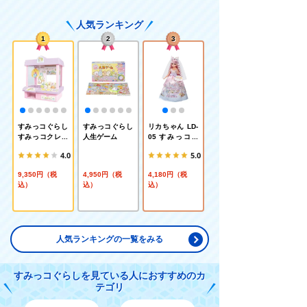
人気ランキング
1
2
3
すみっコぐらし
すみっコぐらし
リカちゃん LD-
すみっコクレー
人生ゲーム
05 すみっコぐ
ンゲーム
らしだいすきウ
4.0
5.0
エディング
9,350円（税
4,950円（税
4,180円（税
込）
込）
込）
人気ランキングの一覧をみる
すみっコぐらしを見ている人におすすめのカ
テゴリ