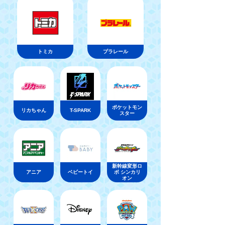
トミカ
プラレール
ポケットモン
リカちゃん
T-SPARK
スター
新幹線変形ロ
アニア
ベビートイ
ボ シンカリ
オン