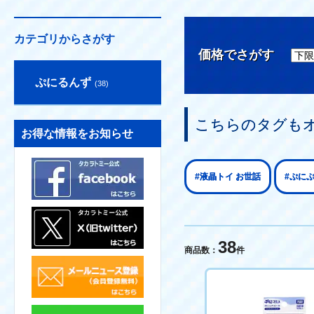
カテゴリからさがす
価格でさがす
ぷにるんず
(38)
こちらのタグも
お得な情報をお知らせ
#液晶トイ お世話
#ぷにぷ
38
商品数：
件