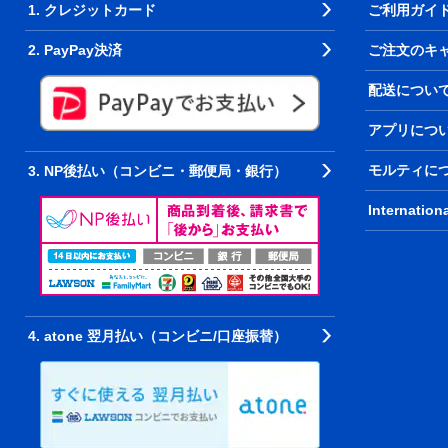
1. クレジットカード
ご利用ガイ
2. PayPay決済
ご注文のキ
配送につい
アプリにつ
モルティに
3. NP後払い（コンビニ・郵便局・銀行）
Internation
4. atone 翌月払い（コンビニ/口座振替）