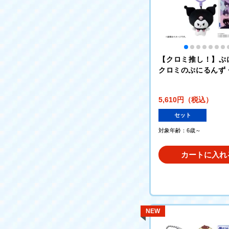
【クロミ推し！】ぷ
クロミのぷにるんず 
とデコシール クロミ
んず + ぷにぬいキ
5,610円（税込）
クロミ クロミのぷに
ット
セット
対象年齢：6歳～
カートに入れ
NEW