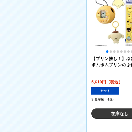
【プリン推し！】ぷ
ポムポムプリンのぷ
+ ぷにっとデコシー
ムプリンのぷにるんず
5,610円（税込）
ぬいキーチェーン ポ
リン プリンのぷにる
セット
ト
対象年齢：6歳～
在庫なし