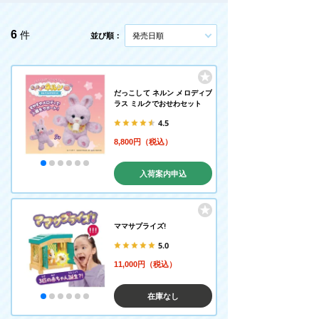
6
件
並び順：
発売日順
だっこして ネルン メロディプ
ラス ミルクでおせわセット
4.5
8,800円（税込）
入荷案内申込
ママサプライズ!
5.0
11,000円（税込）
在庫なし