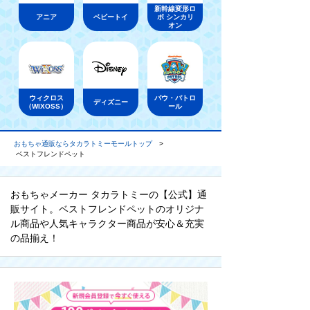
新幹線変形ロ
アニア
ベビートイ
ボ シンカリ
オン
ウィクロス
パウ・パトロ
ディズニー
（WIXOSS）
ール
おもちゃ通販ならタカラトミーモールトップ
ベストフレンドペット
おもちゃメーカー タカラトミーの【公式】通
販サイト。ベストフレンドペットのオリジナ
ル商品や人気キャラクター商品が安心＆充実
の品揃え！