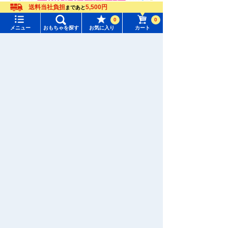
送料当社負担
5,500円
まであと
0
0
メニュー
おもちゃを探す
お気に入り
カート
メニュー
おもちゃをさがす
タカラトミーモール トップ
さがす
マイページ
注目ワード
購入履歴
#ホロビートカードゲーム
#トイ・ストーリー
入荷案内申し込み商品リスト
#ピクチューブ
#Nuiパン
所持クーポン一覧
#スクランブルポリスステーション
会員情報変更
キャラクター・シリーズからおもちゃ・グッズをさがす
すべてのメニューを見る
年齢別からおもちゃ・グッズをさがす
ユーザーメニュー
ジャンルからおもちゃ・グッズをさがす
ログイン