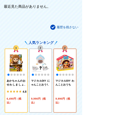
最近見た商品がありません。
履歴を残さない
人気ランキング
1
2
3
あかちゃんのお
マジカルDIY に
マジカルDIY わ
せわしましょ♪
ゃんことおうち
んことおうち
ベイビーモンキ
4.8
ー
6,490円（税
9,990円（税
9,990円（税
込）
込）
込）