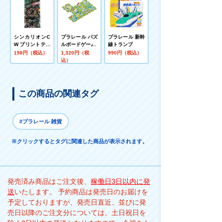
シンカリオンC
プラレール パズ
プラレール 新幹
W プリントティ
ルボードゲーム
線トランプ
シュ ポケットテ
198円（税込）
1,320円（税
990円（税込）
ィシュ 6コパッ
込）
ク ハヤシ商事
この商品の関連タグ
#プラレール 雑貨
※クリックするとタグに関連した商品が表示されます。
発売済み商品はご注文後、
稼働日3日以内に発
送
いたします。 予約商品は発売日のお届けを
予定しておりますが、発売日直近、並びに発
売日以降のご注文分については、土日祝日を