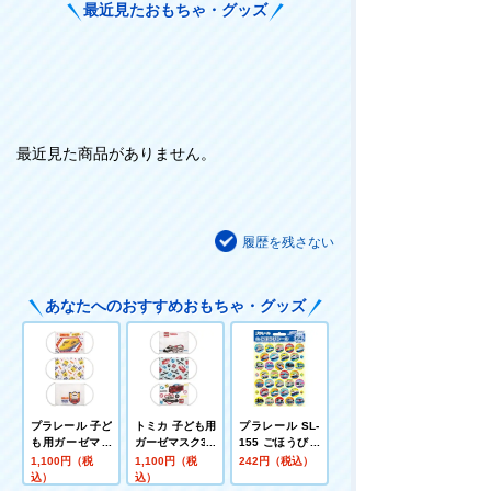
最近見たおもちゃ・グッズ
最近見た商品がありません。
履歴を残さない
あなたへのおすすめおもちゃ・グッズ
プラレール 子ど
トミカ 子ども用
プラレール SL-
も用ガーゼマス
ガーゼマスク3P
155 ごほうびシ
ク3P
ール2
1,100円（税
1,100円（税
242円（税込）
込）
込）