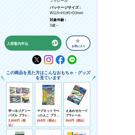
プラレール
パッケージサイズ :
W115×H195×D3mm
対象年齢 :
3歳～
入荷案内申込
お気に入り
この商品を見た方はこんなおもちゃ・グッズ
を見ています
学べるジグソー
マグネットでぺ
えあわせカード
パズル プラレー
ったんこ プラレ
プラレール
ル はじめてのパ
ール
2,860円（税
660円（税込）
660円（税込）
ズル
込）