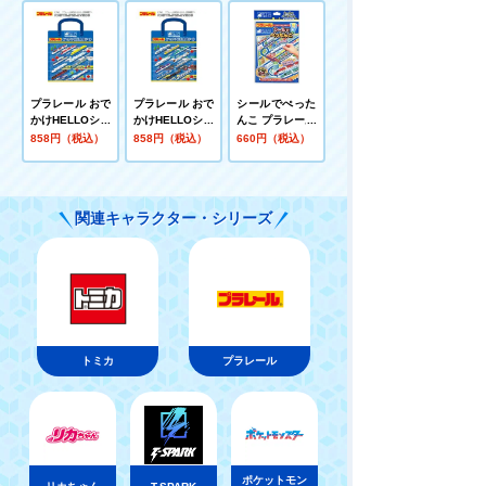
プラレール おで
プラレール おで
シールでぺった
かけHELLOシー
かけHELLOシー
んこ プラレール
ル 夜の街 カミ
ル 自然 カミオ
858円（税込）
858円（税込）
660円（税込）
オジャパン
ジャパン
関連キャラクター・シリーズ
トミカ
プラレール
ポケットモン