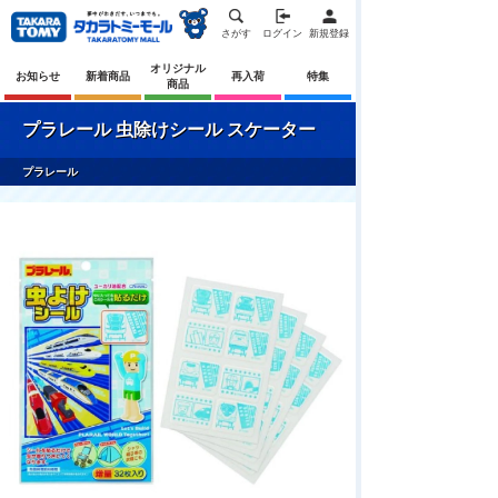
さがす
ログイン
新規登録
オリジナル
お知らせ
新着商品
再入荷
特集
商品
プラレール 虫除けシール スケーター
プラレール