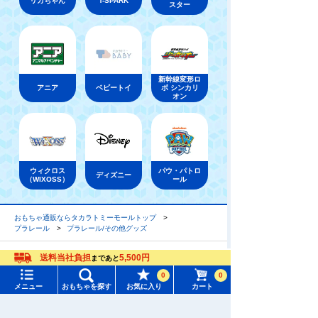
リカちゃん
T-SPARK
スター
新幹線変形ロ
アニア
ベビートイ
ボ シンカリ
オン
ウィクロス
パウ・パトロ
ディズニー
（WIXOSS）
ール
おもちゃ通販ならタカラトミーモールトップ
プラレール
プラレール/その他グッズ
送料当社負担
5,500円
まであと
メニュー
おもちゃをさがす
0
0
メニュー
おもちゃを探す
お気に入り
カート
タカラトミーモール トップ
さがす