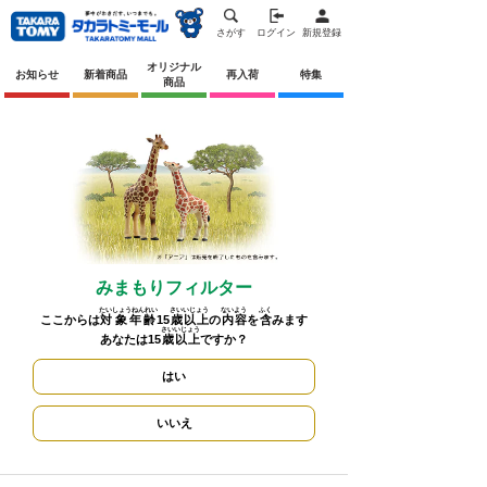
さがす
ログイン
新規登録
オリジナル
お知らせ
新着商品
再入荷
特集
商品
みまもりフィルター
たいしょうねんれい
さいいじょう
ないよう
ふく
ここからは
対象年齢
15
歳以上
の
内容
を
含
みます
さいいじょう
あなたは15
歳以上
ですか？