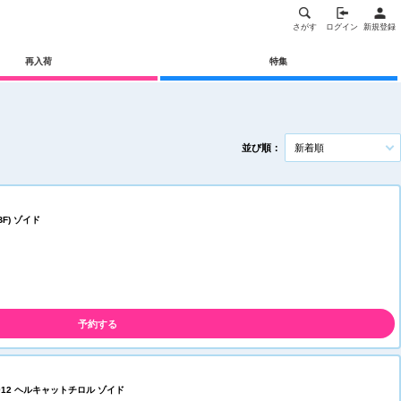
さがす
ログイン
新規登録
再入荷
特集
並び順：
新着順
F) ゾイド
予約する
Z-012 ヘルキャットチロル ゾイド