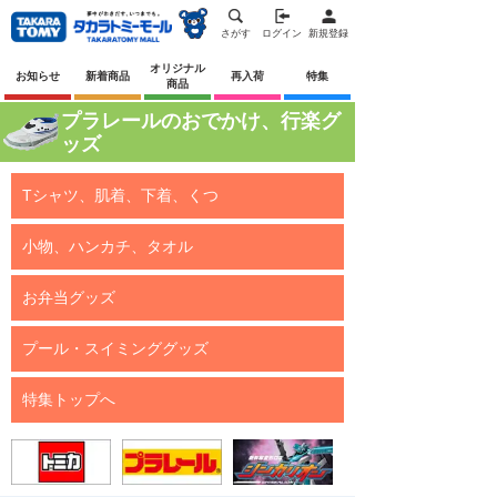
さがす
ログイン
新規登録
オリジナル
お知らせ
新着商品
再入荷
特集
商品
プラレールのおでかけ、行楽グ
ッズ
Tシャツ、肌着、下着、くつ
小物、ハンカチ、タオル
お弁当グッズ
プール・スイミンググッズ
特集トップへ