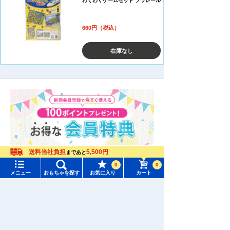
わくわくゲームセット プラレール
660円（税込）
在庫なし
送料当社負担
5,500円
まであと
0
0
メニュー
おもちゃを探す
お気に入り
カート
メニュー
おもちゃをさがす
タカラトミーモール トップ
さがす