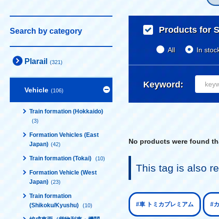
Products for S
Search by category
All
In stoc
Plarail
(321)
Keyword:
Vehicle
(106)
Train formation (Hokkaido)
(3)
Formation Vehicles (East
No products were found tha
Japan)
(42)
Train formation (Tokai)
(10)
This tag is also
Formation Vehicle (West
Japan)
(23)
Train formation
#車 トミカプレミアム
#
(Shikoku/Kyushu)
(10)