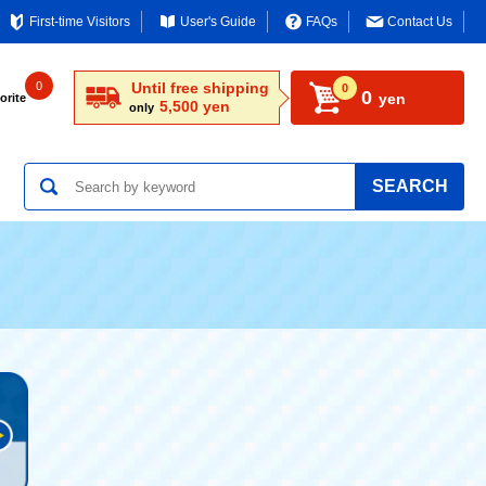
First-time Visitors
User's Guide
FAQs
Contact Us
0
Until free shipping
0
0
yen
orite
5,500 yen
only
SEARCH