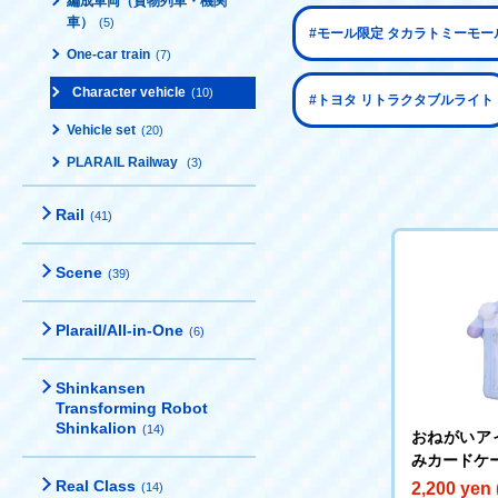
編成車両（貨物列車・機関
車）
(5)
#モール限定 タカラトミーモー
One-car train
(7)
Character vehicle
(10)
#トヨタ リトラクタブルライト
Vehicle set
(20)
PLARAIL Railway
(3)
Rail
(41)
Scene
(39)
Plarail/All-in-One
(6)
Shinkansen
Transforming Robot
Shinkalion
(14)
おねがいア
みカードケ
Real Class
2,200 yen 
(14)