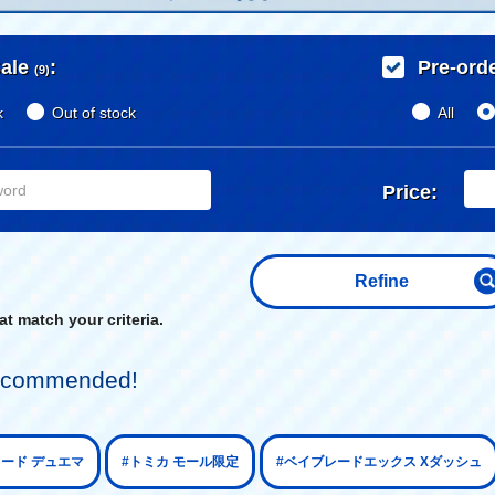
ale
:
Pre-ord
(9)
k
Out of stock
All
Price:
Refine
t match your criteria.
 recommended!
カード デュエマ
#トミカ モール限定
#ベイブレードエックス Xダッシュ