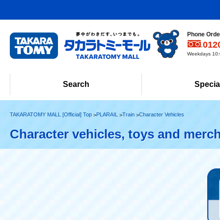
Phone Order
012
Weekdays 10:0
Search
Specia
TAKARATOMY MALL [Official] Top
PLARAIL
Train
Character Vehicles
Character vehicles, toys and merc