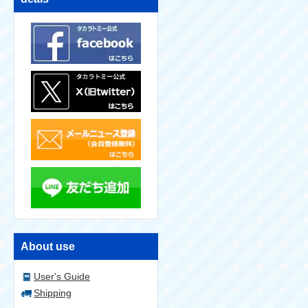
About use
User's Guide
Shipping