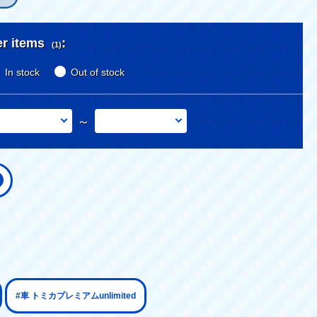
er items
:
(1)
In stock
Out of stock
～
#車 トミカプレミアムunlimited