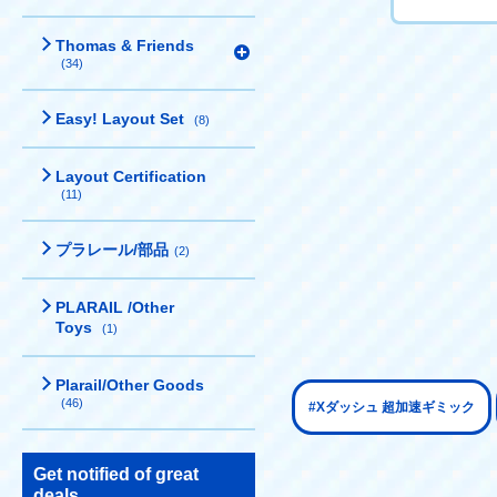
Thomas & Friends
(34)
Easy! Layout Set
(8)
Layout Certification
(11)
プラレール/部品
(2)
PLARAIL /Other
Toys
(1)
Plarail/Other Goods
(46)
#Xダッシュ 超加速ギミック
Get notified of great
deals