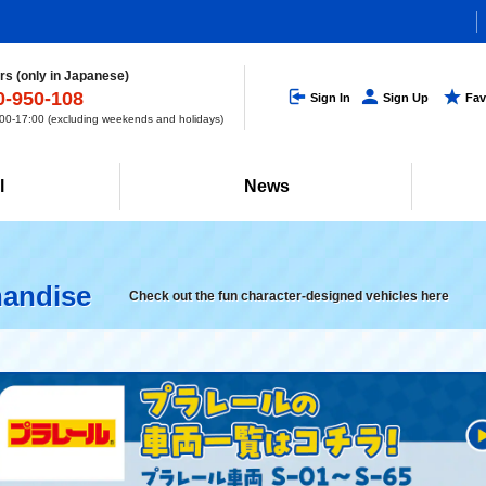
s (only in Japanese)
0-950-108
Sign In
Sign Up
Fav
0-17:00 (excluding weekends and holidays)
l
News
handise
Check out the fun character-designed vehicles here