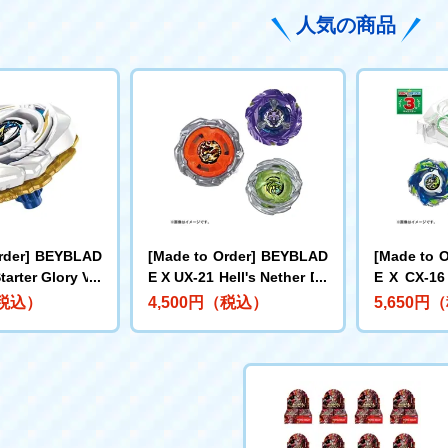
人気の商品
rder] BEYBLAD
[Made to Order] BEYBLAD
[Made to 
tarter Glory Val
E X UX-21 Hell's Nether De
E X CX-16
ck Set
C
（税込）
4,500円（税込）
5,650円