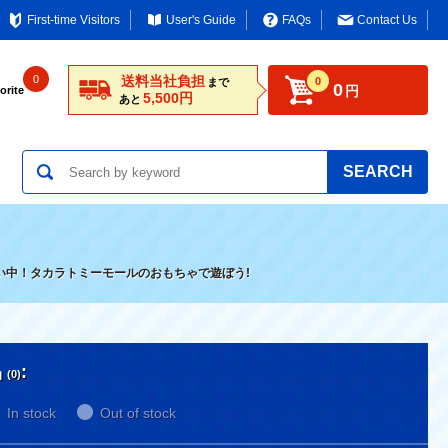
First-time Visitors
User's Guide
FAQs
Contact Us
0
送料当社負担
0
まで
0
円
orite
5,500円
あと
SEARCH
い中！タカラトミーモールのおもちゃで遊ぼう!
品
:
(0)
In stock
Out of stock