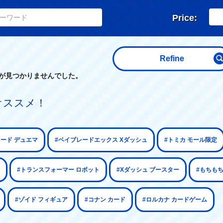
Price:
Refine
が見つかりませんでした。
オススメ！
カード デュエマ
#ベイブレードエックス Xダッシュ
#トミカ モール限定
#トランスフォーマー ロボット
#Xダッシュ ブースター
#もちも
#ゾイド フィギュア
#コナン カード
#ロルカナ カードゲーム