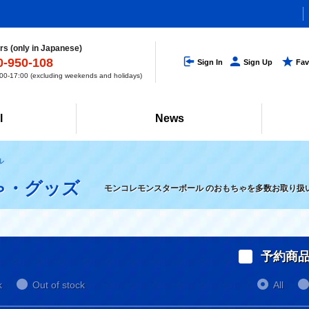
s (only in Japanese)
0-950-108
Sign In
Sign Up
Fav
0-17:00 (excluding weekends and holidays)
l
News
ル
ゃ・グッズ
モンコレモンスターボール のおもちゃを多数お取り扱
予約商
k
Out of stock
All