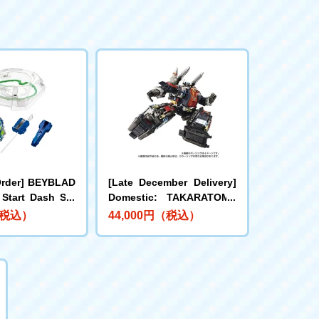
Order] BEYBLAD
[Late December Delivery]
 Start Dash Set
Domestic: TAKARATOMY
MALL Limited DIACLONE
（税込）
44,000円（税込）
DA-80 Big Powered GV <V
erse Caliber>