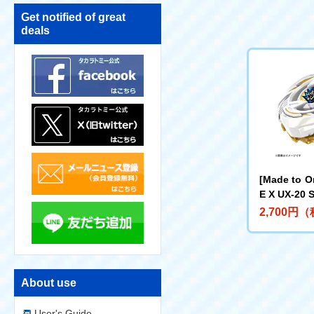
Get notified of great
deals
[Made to O
E X UX-20 S
kyrie LF
2,700円
About use
User's Guide