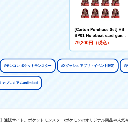
[Carton Purchase Set] HB-
BP01 Holobeat card game
s Expansion Pack Vol. 1 H
79,200円（税込）
olobeat
#モンコレ ポケットモンスター
#Xダッシュ アプリ・イベント限定
#
プレミアムunlimited
式】通販サイト。ポケットモンスター/ポケモンのオリジナル商品や人気