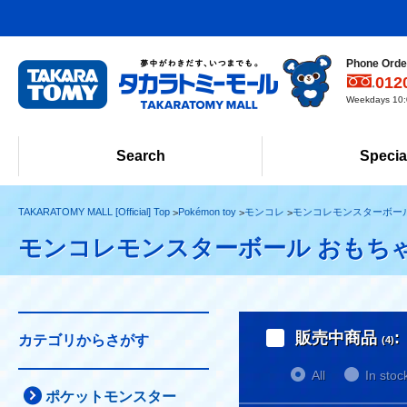
Phone Order
012
Weekdays 10:0
Search
Specia
TAKARATOMY MALL [Official] Top
Pokémon toy
モンコレ
モンコレモンスターボー
モンコレモンスターボール おもち
販売中商品
:
カテゴリからさがす
(4)
All
In stoc
ポケットモンスター