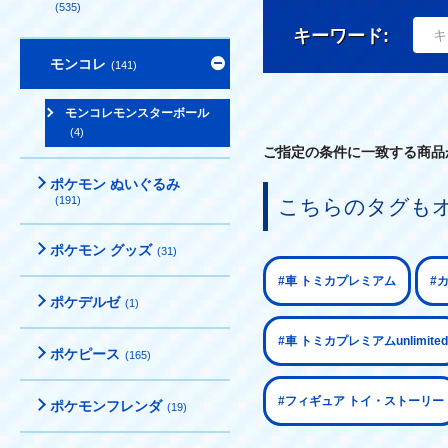
(535)
キーワード:
モンコレ
(141)
モンコレモンスターボール
(4)
ご指定の条件に一致する商品
ポケモン ぬいぐるみ
(191)
こちらのタグも
ポケモン グッズ
(31)
#車 トミカプレミアム
#
ポケデルゼ
(1)
#車 トミカプレミアムunlimited
ポケピース
(165)
#フィギュア トイ・ストーリー
ポケモンフレンダ
(19)