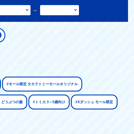
～
#モール限定 タカラトミーモールオリジナル
ち どうぶつの森
#トミカ 3～5歳向け
#Xダッシュ モール限定