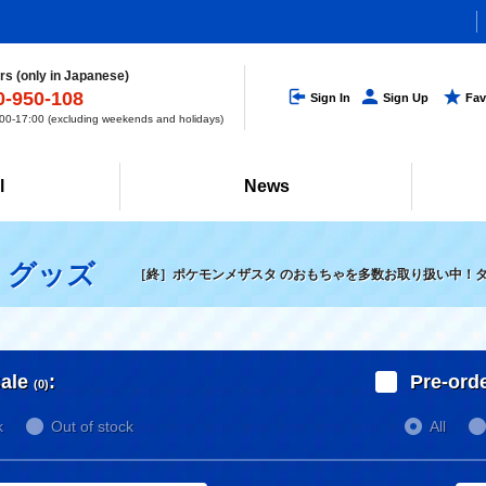
s (only in Japanese)
0-950-108
Sign In
Sign Up
Fav
0-17:00 (excluding weekends and holidays)
l
News
・グッズ
［終］ポケモンメザスタ のおもちゃを多数お取り扱い中！
ale
:
Pre-ord
(0)
k
Out of stock
All