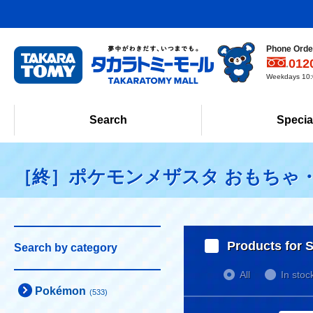
Phone Order
012
Weekdays 10:0
Search
Specia
［終］ポケモンメザスタ おもちゃ
Products for S
Search by category
All
In stoc
Pokémon
(533)