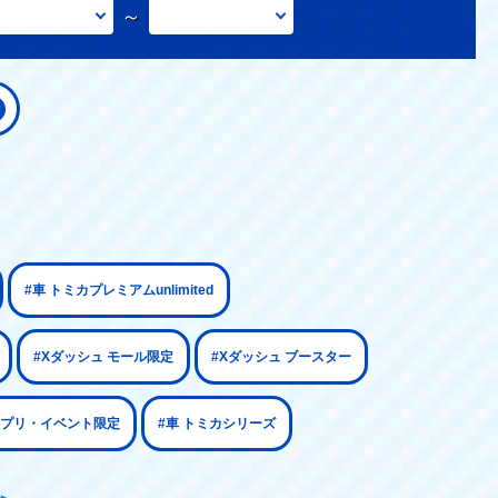
～
#車 トミカプレミアムunlimited
#Xダッシュ モール限定
#Xダッシュ ブースター
アプリ・イベント限定
#車 トミカシリーズ