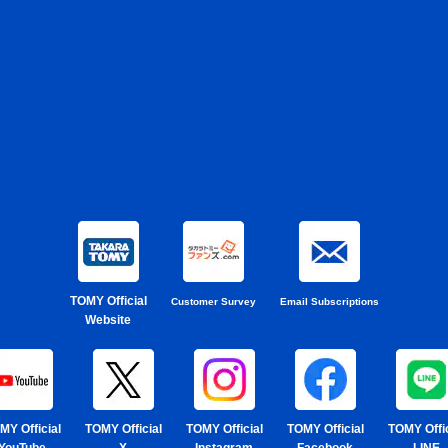
TOMY Official
Customer Survey
Email Subscriptions
Website
MY Official
TOMY Official
TOMY Official
TOMY Official
TOMY Offic
YouTube
X
Instagram
Facebook
LINE