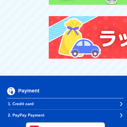
Payment
1. Credit card
2. PayPay Payment