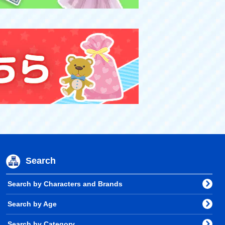
Search
Search by Characters and Brands
Search by Age
Search by Category