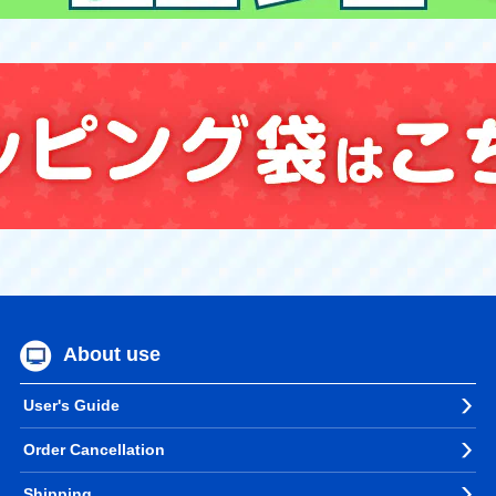
About use
User's Guide
Order Cancellation
Shipping