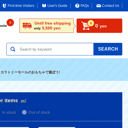
First-time Visitors
User's Guide
FAQs
Contact Us
0
Until free shipping
0
0
yen
orite
5,500 yen
only
SEARCH
タカラトミーモールのおもちゃで遊ぼう!
er items
:
(0)
In stock
Out of stock