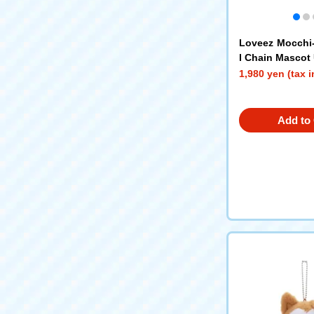
Loveez Mocchi
l Chain Mascot
1,980 yen (tax 
Add to 