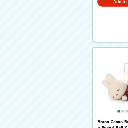
Add to 
Bruna Cacao B
g Friend Ball 