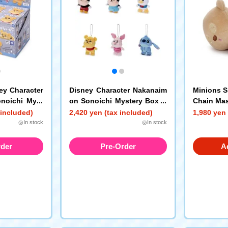
ey Character
Disney Character Nakanaim
Minions S
noichi Myst
on Sonoichi Mystery Box B
Chain Mas
hain Mascot
all Chain Mascot
 included)
2,420 yen (tax included)
1,980 yen 
◎In stock
◎In stock
rder
Pre-Order
A