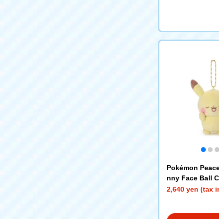
Pokémon Peace
nny Face Ball 
Pikachu
2,640 yen (tax 