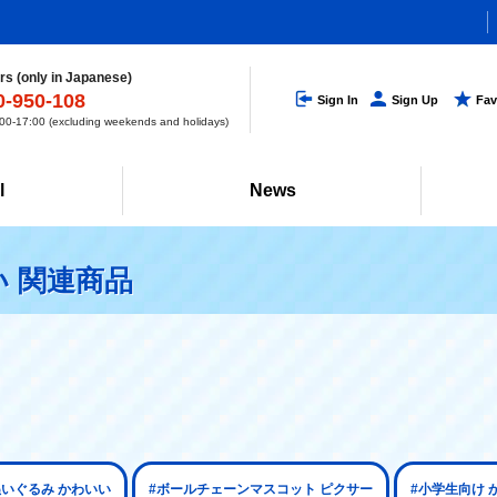
s (only in Japanese)
0-950-108
Sign In
Sign Up
Fav
0-17:00 (excluding weekends and holidays)
l
News
 関連商品
ぬいぐるみ かわいい
#ボールチェーンマスコット ピクサー
#小学生向け 