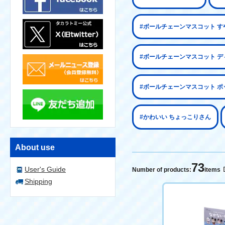
#ボールチェーンマスコット 
#ボールチェーンマスコット デ
#ボールチェーンマスコット ポ
#かわいい ちょっこりさん
About use
73
User's Guide
Number of products:
items
Shipping