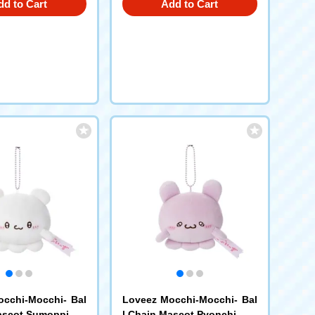
dd to Cart
Add to Cart
cchi-Mocchi- Bal
Loveez Mocchi-Mocchi- Bal
ascot Sumoppi
l Chain Mascot Pyonchi