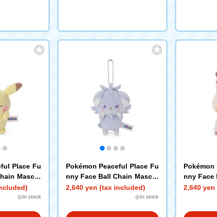
ful Place Fu
Pokémon Peaceful Place Fu
Pokémon P
Chain Mascot
nny Face Ball Chain Mascot
nny Face 
Nyasper
Mimikyu
included)
2,640 yen (tax included)
2,640 yen 
◎In stock
◎In stock