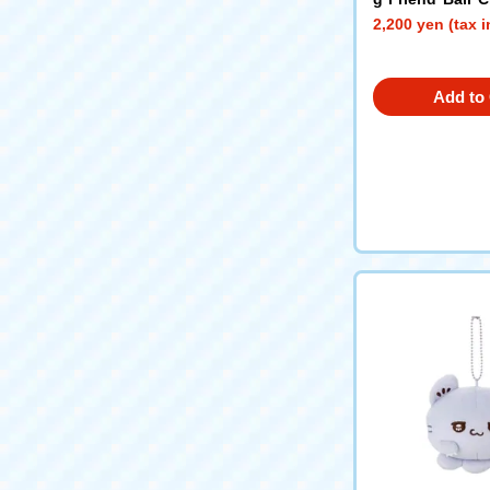
Miffy (Milk Cho
2,200 yen (tax 
Add to 