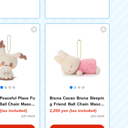
eaceful Place Fu
Bruna Cacao Bruna Sleepin
Ball Chain Mascot
g Friend Ball Chain Mascot
Miffy (Strawberry Chocolat
(tax included)
2,200 yen (tax included)
e)
◎In stock
◎In stock