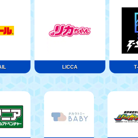
IL
LICCA
T