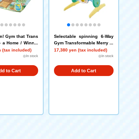
un! Gym that Trans
Selectable spinning 6-Way
o a Home / Winnie
Gym Transformable Merry Pl
us Winnie the Pooh
 (tax included)
17,380 yen (tax included)
◎In stock
◎In stock
dd to Cart
Add to Cart