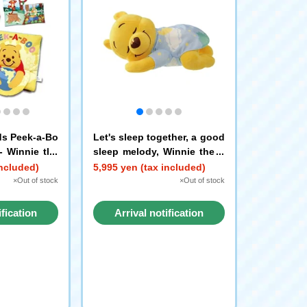
ds Peek-a-Bo
Let's sleep together, a good
- Winnie the
sleep melody, Winnie the P
ooh
included)
5,995 yen (tax included)
×Out of stock
×Out of stock
ification
Arrival notification
st
request