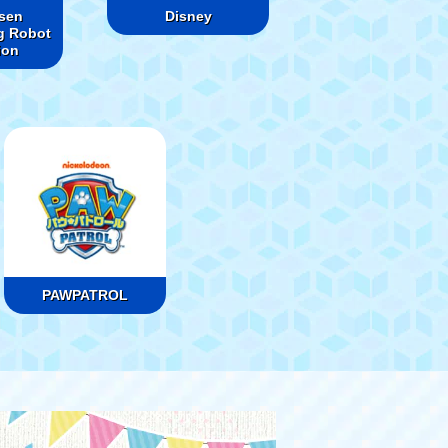
sen
Disney
g Robot
ion
PAWPATROL