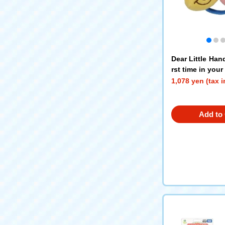
Dear Little Hand
rst time in your
hold it ring rin
1,078 yen (tax 
Pooh
Add to 