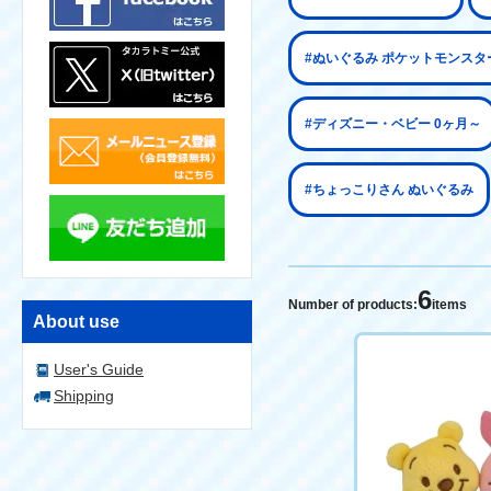
#ぬいぐるみ ポケットモンスタ
#ディズニー・ベビー 0ヶ月～
#ちょっこりさん ぬいぐるみ
6
Number of products:
items
About use
User's Guide
Shipping