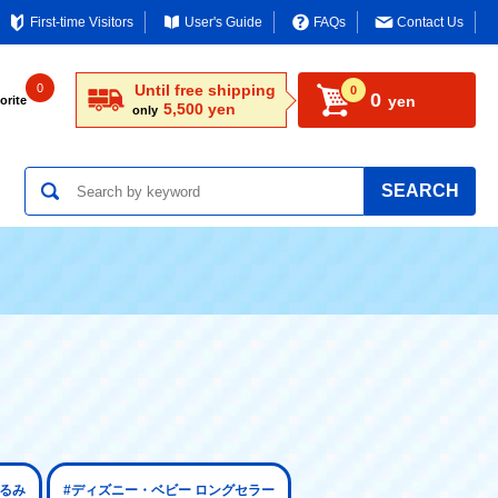
First-time Visitors
User's Guide
FAQs
Contact Us
0
Until free shipping
0
0
yen
orite
5,500 yen
only
SEARCH
ぐるみ
#ディズニー・ベビー ロングセラー