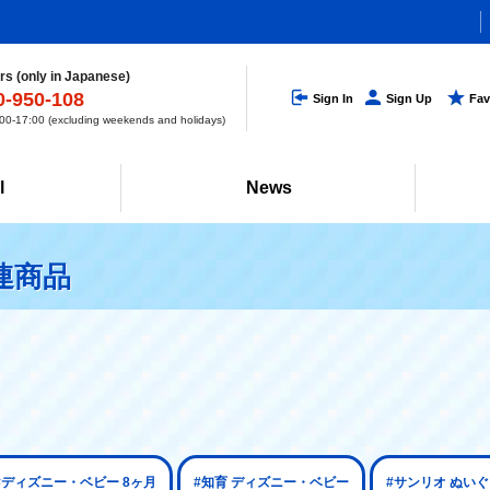
s (only in Japanese)
0-950-108
Sign In
Sign Up
Fav
0-17:00 (excluding weekends and holidays)
l
News
連商品
#ディズニー・ベビー 8ヶ月
#知育 ディズニー・ベビー
#サンリオ ぬい