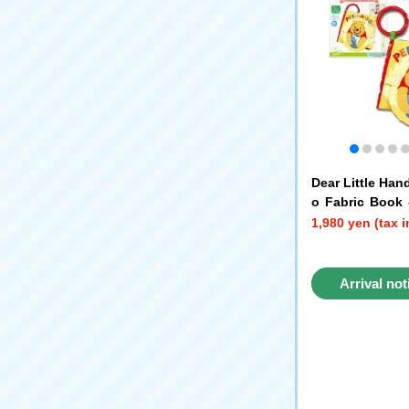
Dear Little Han
o Fabric Book 
Pooh
1,980 yen (tax 
Arrival not
reque