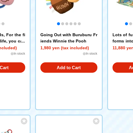
s, For the fi
Going Out with Buruburu Fr
Lots of f
 life, you can
iends Winnie the Pooh
forms int
g♪ Winnie the
the Pooh
included)
1,980 yen (tax included)
11,880 yen
◎In stock
◎In stock
Cart
Add to Cart
A