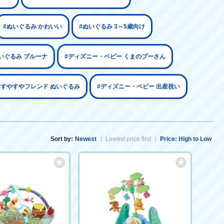
#ぬいぐるみ かわいい
#ぬいぐるみ 3～5歳向け
いぐるみ ブルーナ
#ディズニー・ベビー くまのプーさん
#すやすやフレンド ぬいぐるみ
#ディズニー・ベビー 出産祝い
Sort by:
Newest
Lowest price first
Price: High to Low