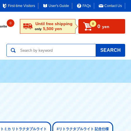
First-time Visitors
User's Guide
FAQs
Contact Us
0
Until free shipping
0
0
yen
orite
5,500 yen
only
SEARCH
#トミカ リトラクタブルライト
#リトラクタブルライト 記念仕様