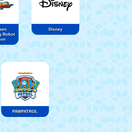
sen
Disney
g Robot
ion
PAWPATROL