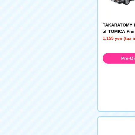
TAKARATOMY M
al TOMICA Pre
Sprinter Trueno
1,155 yen (tax 
Pre-O