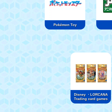
Pokémon Toy
Disney ・LORCANA
Trading card games