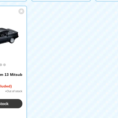
m 13 Mitsub
cluded)
×Out of stock
stock