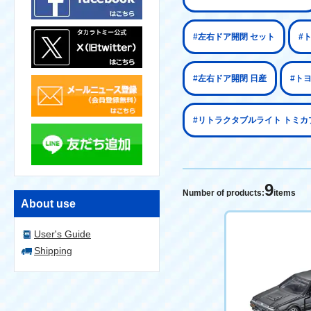
#左右ドア開閉 セット
#
#左右ドア開閉 日産
#ト
#リトラクタブルライト トミカ
9
Number of products:
items
About use
User's Guide
Shipping