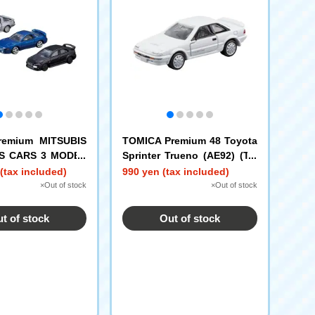
remium MITSUBIS
TOMICA Premium 48 Toyota
TS CARS 3 MODEL
Sprinter Trueno (AE92) (TO
on
MICA Premium Release Com
(tax included)
990 yen (tax included)
memorative Specification)
×Out of stock
×Out of stock
t of stock
Out of stock