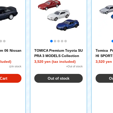
m 06 Nissan
TOMICA Premium Toyota SU
Tomica P
PRA 3 MODELS Collection
HI SPOR
S Collecti
cluded)
3,520 yen (tax included)
3,520 yen 
◎In stock
×Out of stock
Cart
Out of stock
Ou