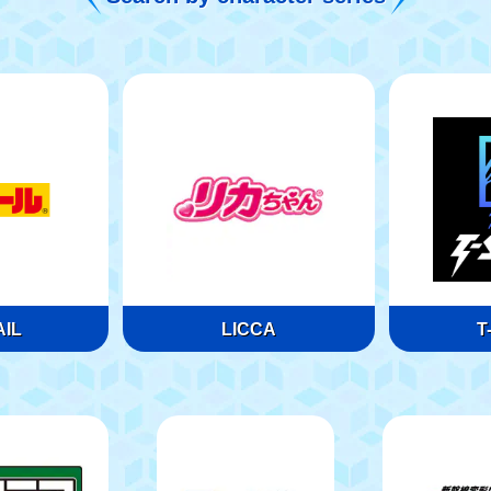
IL
LICCA
T