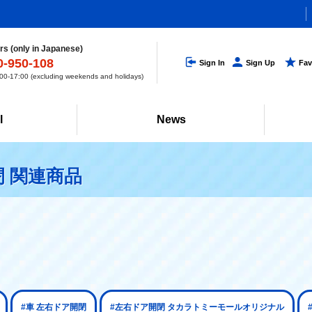
s (only in Japanese)
0-950-108
Sign In
Sign Up
Fav
0-17:00 (excluding weekends and holidays)
l
News
 関連商品
#車 左右ドア開閉
#左右ドア開閉 タカラトミーモールオリジナル