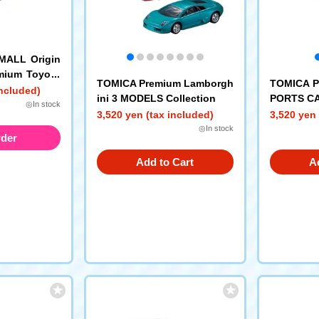
ALL Origin
mium Toyota
TOMICA Premium Lamborgh
TOMICA P
 (AE92)
included)
ini 3 MODELS Collection
PORTS C
◎In stock
llection
3,520 yen (tax included)
3,520 yen 
◎In stock
rder
Add to Cart
A