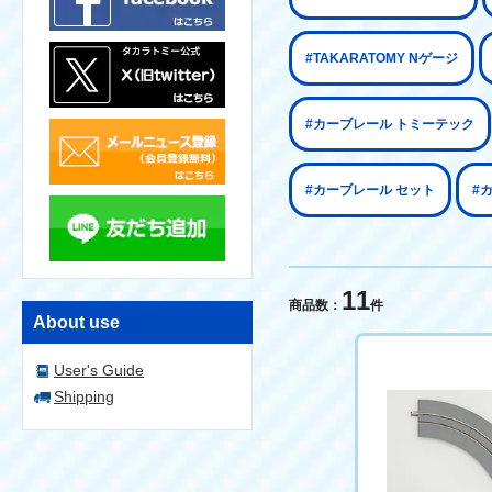
#TAKARATOMY Nゲージ
#カーブレール トミーテック
#カーブレール セット
#
11
商品数：
件
About use
User's Guide
Shipping