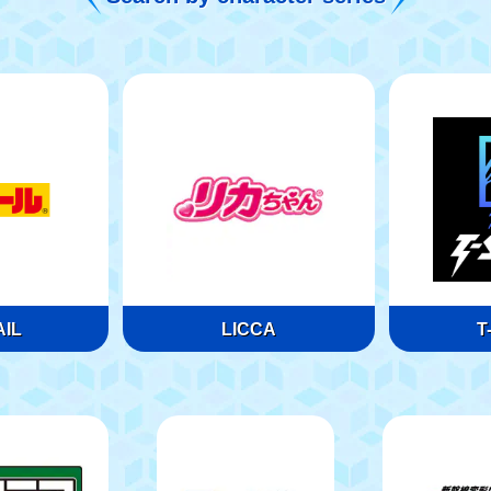
IL
LICCA
T