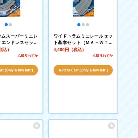
ラムスーパーミニレ
ワイドトラムミニレールセッ
トエンドレスセット
ト基本セット（ＭＡ－ＷＴパ
ＷＴパターン）
ターン）
（税込）
4,400円（税込）
△残りわずか
△残りわずか
t (Only a few left!)
Add to Cart (Only a few left!)