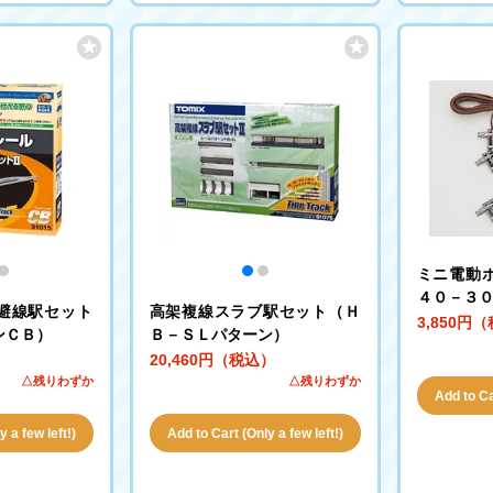
ミニ電動
４０－３
避線駅セット
高架複線スラブ駅セット（Ｈ
3,850円
ンＣＢ）
Ｂ－ＳＬパターン）
）
20,460円（税込）
△残りわずか
△残りわずか
Add to Car
 a few left!)
Add to Cart (Only a few left!)