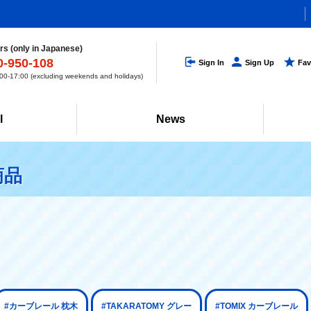
s (only in Japanese)
0-950-108
Sign In
Sign Up
Fav
0-17:00 (excluding weekends and holidays)
l
News
商品
#カーブレール 枕木
#TAKARATOMY グレー
#TOMIX カーブレール