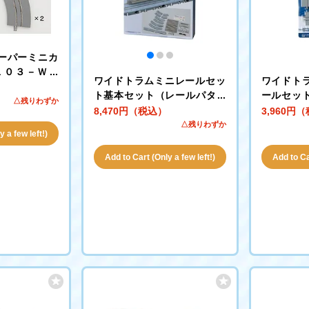
ーパーミニカ
１０３－ＷＴ
ワイドトラムミニレールセッ
ワイドト
６０°各２本セ
ト基本セット（レールパター
ールセッ
△残りわずか
ンＭＡ－ＷＴ・石畳）
（ＳＡ－
8,470円（税込）
3,960円
△残りわずか
 a few left!)
Add to Cart (Only a few left!)
Add to Car