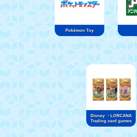
Pokémon Toy
Disney ・LORCANA
Trading card games