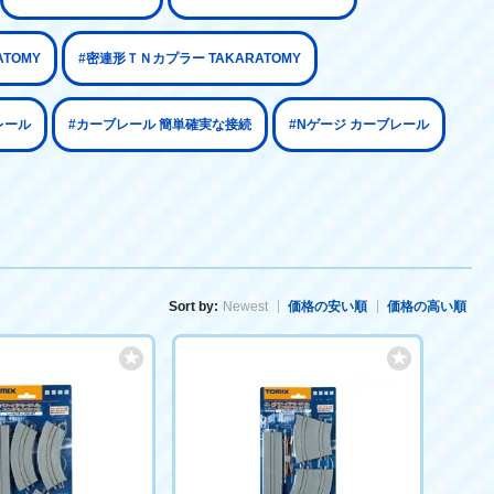
ATOMY
#密連形ＴＮカプラー TAKARATOMY
レール
#カーブレール 簡単確実な接続
#Nゲージ カーブレール
Sort by:
Newest
価格の安い順
価格の高い順