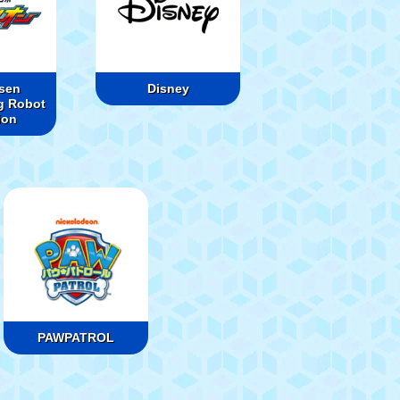
sen
Disney
g Robot
ion
PAWPATROL