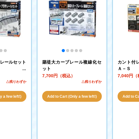
字レールセット
築堤大カーブレール複線化セ
カント付
ット
Ａ－Ｓ
7,700円（税込）
7,040円
△残りわずか
△残りわずか
 a few left!)
Add to Cart (Only a few left!)
Add to Car