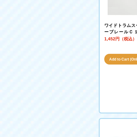
ワイドトラムス
ーブレールＣ
（Ｆ）（３０°
1,452円（税込）
ット）
Add to Cart (Only