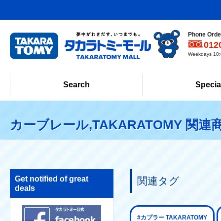
Phone Order
012
Weekdays 10:0
Search
Specia
カーブレール,TAKARATOMY 関連
Get notified of great
関連タグ
deals
#カプラー TAKARATOMY