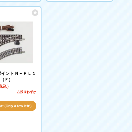
ポイントＮ－ＰＬ１
０（Ｆ）
（税込）
△残りわずか
t (Only a few left!)