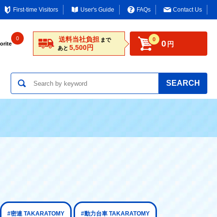
First-time Visitors
User's Guide
FAQs
Contact Us
0
送料当社負担
0
まで
0
円
orite
5,500円
あと
SEARCH
#密連 TAKARATOMY
#動力台車 TAKARATOMY