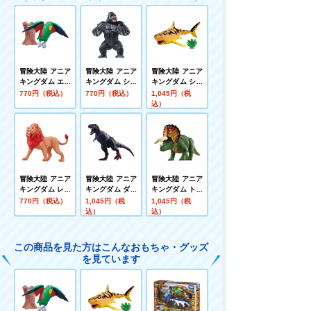
冒険大陸 アニア
冒険大陸 アニア
冒険大陸 アニア
キングダム エデ
キングダム シル
キングダム シャ
ィ(オオハナイン
バ(ゴリラ)
ラック(ホホジロ
770円（税込）
770円（税込）
1,045円（税
コ)
ザメ)
込）
冒険大陸 アニア
冒険大陸 アニア
冒険大陸 アニア
キングダム レオ
キングダム ダー
キングダム トリ
ニー(ライオン)
ク･フレイム(テ
―(トリケラトプ
770円（税込）
1,045円（税
1,045円（税
ィラノサウルス)
ス)
込）
込）
この商品を見た方はこんなおもちゃ・グッズ
を見ています