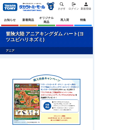
さがす
ログイン
新規登録
オリジナル
お知らせ
新着商品
再入荷
特集
商品
冒険大陸 アニアキングダム ハート(ヨ
ツユビハリネズミ)
アニア