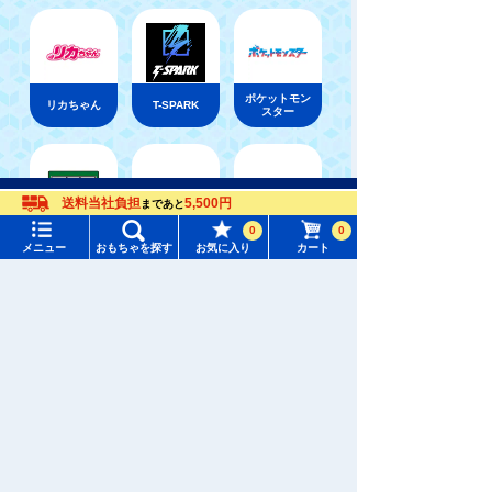
ポケットモン
リカちゃん
T-SPARK
スター
メニュー
おもちゃをさがす
送料当社負担
5,500円
まであと
新幹線変形ロ
0
0
アニア
ベビートイ
ボ シンカリ
タカラトミーモール トップ
メニュー
おもちゃを探す
お気に入り
カート
オン
さがす
マイページ
注目ワード
購入履歴
#ホロビートカードゲーム
#トイ・ストーリー
ウィクロス
パウ・パトロ
ディズニー
入荷案内申し込み商品リスト
（WIXOSS）
ール
#ピクチューブ
#Nuiパン
所持クーポン一覧
#スクランブルポリスステーション
おもちゃ通販ならタカラトミーモールトップ
アニア
アニアキングダム
会員情報変更
キャラクター・シリーズからおもちゃ・グッズをさがす