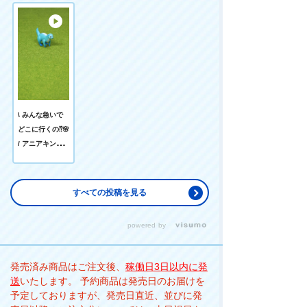
\ みんな急いで
どこに行くの⁇🌸
/ アニアキング
ダムのみんなが
どこかに急いで
向かっているよ
すべての投稿を見る
💨 #タカラトミ
ー #takaratomy
powered by
#ania #アニア
キングダム
#aniakingdom
発売済み商品はご注文後、
稼働日3日以内に発
#コマ撮り #アニ
送
いたします。 予約商品は発売日のお届けを
メーション #
予定しておりますが、発売日直近、並びに発
お花見 #アニア