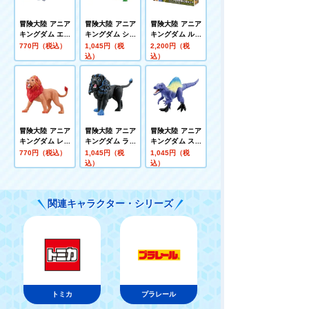
冒険大陸 アニア
冒険大陸 アニア
冒険大陸 アニア
キングダム エデ
キングダム シャ
キングダム ルッ
ィ(オオハナイン
ラック(ホホジロ
タとなかまたち
770円（税込）
1,045円（税
2,200円（税
コ)
ザメ)
セット(キングゴ
込）
込）
ールドVer.)
冒険大陸 アニア
冒険大陸 アニア
冒険大陸 アニア
キングダム レオ
キングダム ライ
キングダム スピ
ニー(ライオン)
オス(ライオン)
ーキー(スピノサ
770円（税込）
1,045円（税
1,045円（税
ウルス)
込）
込）
関連キャラクター・シリーズ
トミカ
プラレール