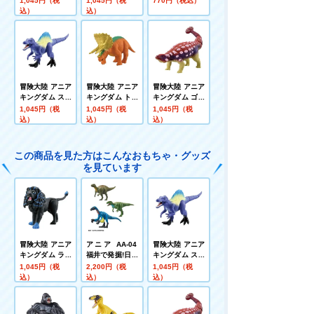
1,045円（税
1,045円（税
770円（税込）
ス)
ィラノサウルス)
トル)
込）
込）
冒険大陸 アニア
冒険大陸 アニア
冒険大陸 アニア
キングダム スピ
キングダム トッ
キングダム ゴッ
ーキー(スピノサ
プス(トリケラト
ツ(アンキロサウ
1,045円（税
1,045円（税
1,045円（税
ウルス)
プス)
ルス)
込）
込）
込）
この商品を見た方はこんなおもちゃ・グッズ
を見ています
冒険大陸 アニア
アニア AA-04
冒険大陸 アニア
キングダム ライ
福井で発掘!日本
キングダム スピ
オス(ライオン)
の恐竜セット
ーキー(スピノサ
1,045円（税
2,200円（税
1,045円（税
ウルス)
込）
込）
込）