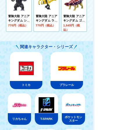
冒険大陸 アニア
冒険大陸 アニア
冒険大陸 アニア
キングダム シル
キングダム ラプ
キングダム ゴッ
バ(ゴリラ)
ル(ヴェロキラプ
ツ(アンキロサウ
770円（税込）
770円（税込）
1,045円（税
トル)
ルス)
込）
関連キャラクター・シリーズ
トミカ
プラレール
ポケットモン
リカちゃん
T-SPARK
スター