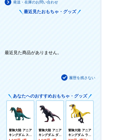
発送・在庫のお問い合わせ
最近見たおもちゃ・グッズ
最近見た商品がありません。
履歴を残さない
あなたへのおすすめおもちゃ・グッズ
冒険大陸 アニア
冒険大陸 アニア
冒険大陸 アニア
キングダム スピ
キングダム ダー
キングダム ラプ
ン(スピノサウル
ク･フレイム(テ
ル(ヴェロキラプ