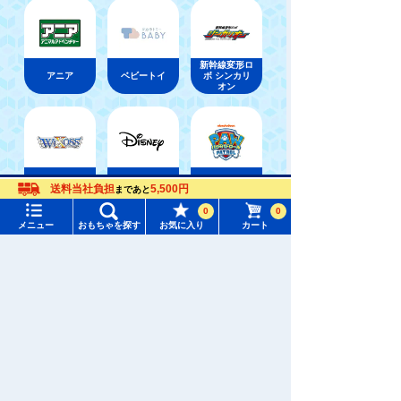
新幹線変形ロ
アニア
ベビートイ
ボ シンカリ
オン
ウィクロス
パウ・パトロ
ディズニー
送料当社負担
5,500円
まであと
（WIXOSS）
ール
メニュー
おもちゃをさがす
0
0
メニュー
おもちゃを探す
お気に入り
カート
タカラトミーモール トップ
おもちゃ通販ならタカラトミーモールトップ
アニア
さがす
アニアキングダム
マイページ
注目ワード
購入履歴
#ホロビートカードゲーム
#トイ・ストーリー
入荷案内申し込み商品リスト
#ピクチューブ
#Nuiパン
所持クーポン一覧
#スクランブルポリスステーション