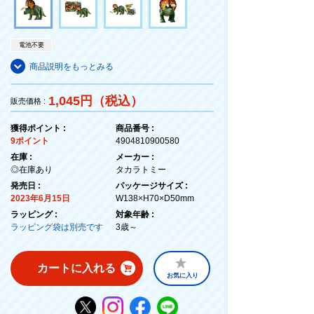
電池不要
商品説明をもっとみる
1,045円（税込）
販売価格 :
獲得ポイント :
商品番号 :
9ポイント
4904810900580
在庫 :
メーカー :
◎在庫あり
タカラトミー
発売日 :
パッケージサイズ :
2023年6月15日
W138×H70×D50mm
ラッピング :
対象年齢 :
ラッピング袋は別売です
3歳～
カートに入れる
お気に入り