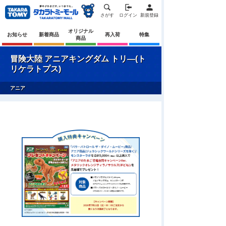
さがす
ログイン
新規登録
オリジナル
お知らせ
新着商品
再入荷
特集
商品
冒険大陸 アニアキングダム トリ―(ト
リケラトプス)
アニア