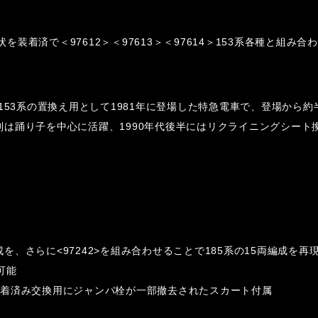
状を装着済で＜97612＞＜97613＞＜97614＞153系各種と組
153系の置換え用として1981年に登場した特急電車で、登場から
は踊り子を中心に活躍、1990年代後半にはリクライニングシート換
成を、さらに<97242>を組み合わせることで185系の15両編成を再
可能
装着済み交換用にジャンパ栓が一部撤去されたスカート付属