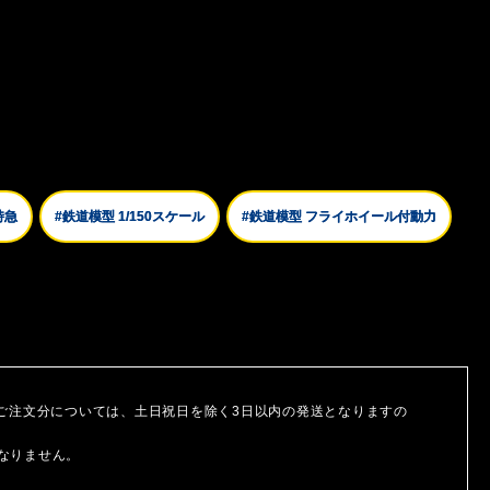
特急
#鉄道模型 1/150スケール
#鉄道模型 フライホイール付動力
ご注文分については、土日祝日を除く3日以内の発送となりますの
なりません。