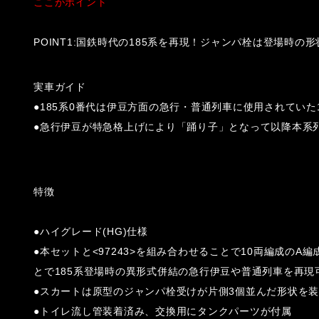
ここがポイント
POINT1:国鉄時代の185系を再現！ジャンパ栓は登場時の形
実車ガイド
●185系0番代は伊豆方面の急行・普通列車に使用されていた
●急行伊豆が特急格上げにより「踊り子」となって以降本系列
特徴
●ハイグレード(HG)仕様
●本セットと<97243>を組み合わせることで10両編成のA編
とで185系登場時の異形式併結の急行伊豆や普通列車を再現
●スカートは原型のジャンパ栓受けが片側3個並んだ形状を
●トイレ流し管装着済み、交換用にタンクパーツが付属