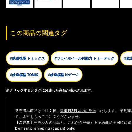
この商品の関連タグ
#鉄道模型 トミックス
#フライホイール付動力 トミーテック
#鉄
#鉄道模型 TOMIX
#鉄道模型 Nゲージ
※クリックするとタグに関連した商品が表示されます。
発売済み商品はご注文後、
稼働日3日以内に発送
いたします。 予約
で、余裕をもってご注文くださいませ。
【ご注意】
発売済みの商品と、これから発売する予約商品を同時に購
Domestic shipping (Japan) only.