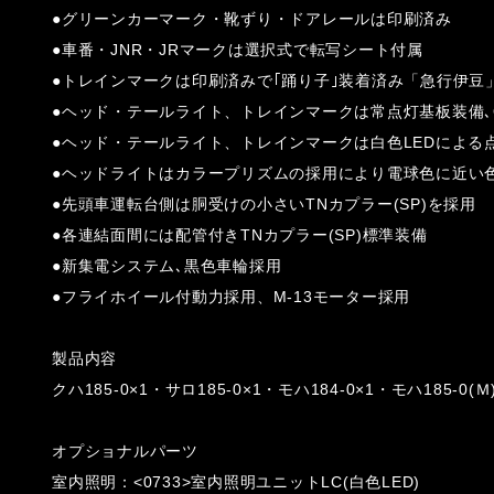
●グリーンカーマーク・靴ずり・ドアレールは印刷済み
●車番・JNR・JRマークは選択式で転写シート付属
●トレインマークは印刷済みで｢踊り子｣装着済み「急行伊豆
●ヘッド・テールライト、トレインマークは常点灯基板装備､O
●ヘッド・テールライト、トレインマークは白色LEDによる
●ヘッドライトはカラープリズムの採用により電球色に近い
●先頭車運転台側は胴受けの小さいTNカプラー(SP)を採用
●各連結面間には配管付きTNカプラー(SP)標準装備
●新集電システム､黒色車輪採用
●フライホイール付動力採用、M-13モーター採用
製品内容
クハ185-0×1・サロ185-0×1・モハ184-0×1・モハ185-0(Ｍ
オプショナルパーツ
室内照明：<0733>室内照明ユニットLC(白色LED)