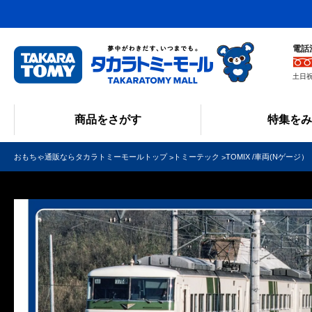
電話
土日祝
商品をさがす
特集を
おもちゃ通販ならタカラトミーモールトップ
トミーテック
TOMIX /車両(Nゲージ）