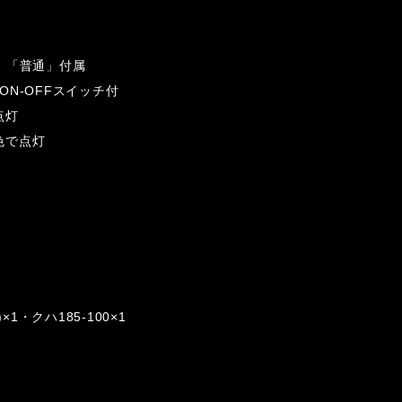
」「普通」付属
N-OFFスイッチ付
点灯
色で点灯
)×1・クハ185-100×1