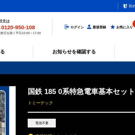
初
注文は
0120-950-108
ログイン
新規登録
お気に入り
祭日を除く平日10:00～17:00
みる
お知らせを確認する
国鉄 185 0系特急電車基本セット
トミーテック
電池不要