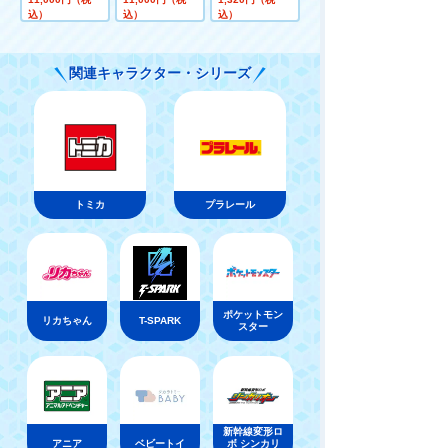
E＜＜（ウェバ
004]M1078ガ
込）
込）
込）
ーハウス シティ
ン・トラック
ライフ）
関連キャラクター・シリーズ
トミカ
プラレール
ポケットモン
リカちゃん
T-SPARK
スター
新幹線変形ロ
アニア
ベビートイ
ボ シンカリ