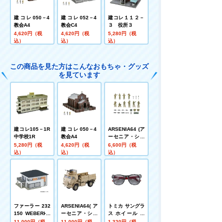
建コレ050－4
建コレ052－4
建コレ１１２－
教会A4
教会C4
３ 役所３
4,620円（税
4,620円（税
5,280円（税
込）
込）
込）
この商品を見た方はこんなおもちゃ・グッズ
を見ています
建コレ105－1R
建コレ050－4
ARSENIA64 (ア
中学校1R
教会A4
ーセニア・シッ
クスフォー) [AS
5,280円（税
4,620円（税
6,600円（税
007] 戦闘車両情
込）
込）
込）
景セット (OCP
ブラウン)
ファーラー 232
ARSENIA64(ア
トミカ サングラ
150 WEBERHA
ーセニア・シッ
ス ホイール 名
US＞＞CITYLIF
クスフォー) [AS
古屋眼鏡
11,000円（税
11,000円（税
1,320円（税