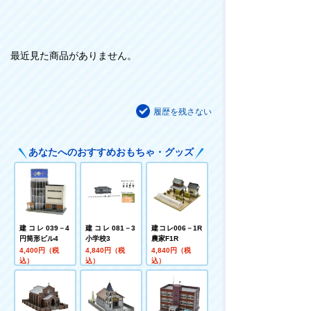
最近見た商品がありません。
履歴を残さない
あなたへのおすすめおもちゃ・グッズ
建コレ039－4
建コレ081－3
建コレ006－1R
円筒形ビル4
小学校3
農家F1R
4,400円（税
4,840円（税
4,840円（税
込）
込）
込）