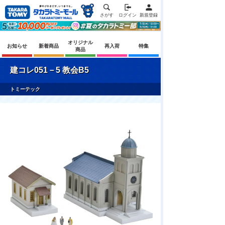
さがす
ログイン
新規登録
オリジナル
お知らせ
新着商品
再入荷
特集
商品
建コレ051－5 教会B5
トミーテック