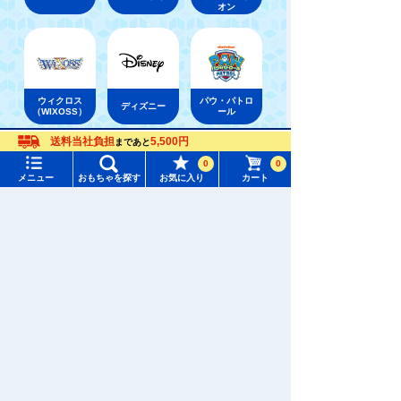
オン
ウィクロス
パウ・パトロ
ディズニー
（WIXOSS）
ール
送料当社負担
5,500円
まであと
メニュー
おもちゃをさがす
おもちゃ通販ならタカラトミーモールトップ
0
0
トミーテック
TOMIX・ジオコレ /建物・レイアウト
メニュー
おもちゃを探す
お気に入り
カート
タカラトミーモール トップ
商業・公共・一般施設
さがす
マイページ
注目ワード
購入履歴
#ホロビートカードゲーム
#トイ・ストーリー
入荷案内申し込み商品リスト
#ピクチューブ
#Nuiパン
所持クーポン一覧
#スクランブルポリスステーション
会員情報変更
キャラクター・シリーズからおもちゃ・グッズをさがす
すべてのメニューを見る