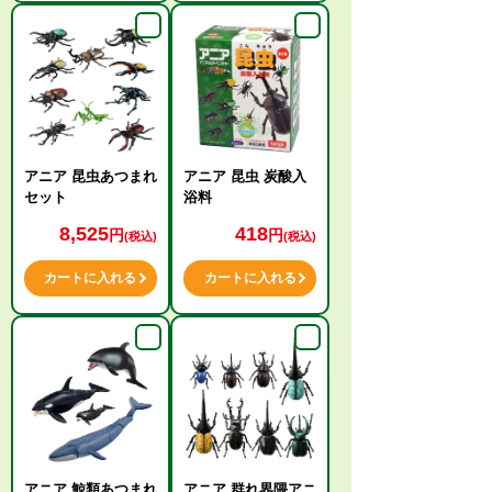
アニア 昆虫あつまれ
アニア 昆虫 炭酸入
セット
浴料
8,525
418
円
円
(税込)
(税込)
カートに入れる
カートに入れる
アニア 鯨類あつまれ
アニア 群れ界隈アニ