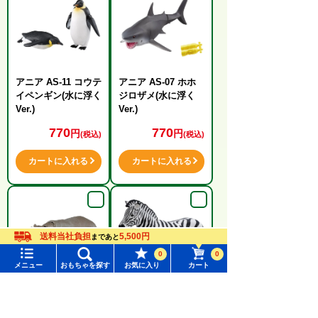
アニア AS-11 コウテ
アニア AS-07 ホホ
イペンギン(水に浮く
ジロザメ(水に浮く
Ver.)
Ver.)
770
770
円
円
(税込)
(税込)
カートに入れる
カートに入れる
送料当社負担
5,500円
まであと
0
0
メニュー
おもちゃを探す
お気に入り
カート
メニュー
おもちゃをさがす
アニア AS-06 カバ
アニア AS-04 シマ
(水に浮くVer.)
ウマ