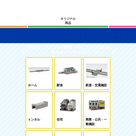
オリジナル
商品
TOMIX・ジオコレ /建物・レイアウトのおも
ちゃラインナップ
ホーム
駅舎
鉄道・交通施設
トンネル
住宅
商業・公共・一
般施設