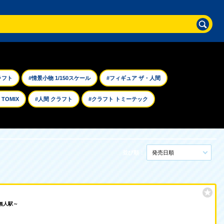
ラフト
#情景小物 1/150スケール
#フィギュア ザ・人間
TOMIX
#人間 クラフト
#クラフト トミーテック
並び順：
発売日順
無人駅～